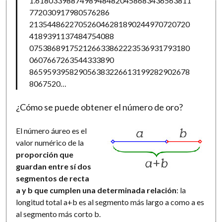
1.61803398874989484820458683436563811
772030917980576286
213544862270526046281890244970720720
4189391137484754088
075386891752126633862223536931793180
0607667263544333890
865959395829056383226613199282902678
8067520…
¿Cómo se puede obtener el número de oro?
El número áureo es el
valor numérico de la
proporción que
guardan entre sí dos
segmentos de recta
a y b que cumplen una determinada relación
: la
longitud total a+b es al segmento más largo a como a es
al segmento más corto b.