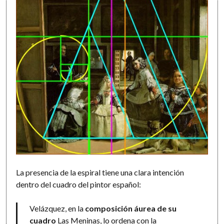
La presencia de la espiral tiene una clara intención
dentro del cuadro del pintor español:
Velázquez, en la
composición áurea de su
cuadro
Las Meninas
, lo ordena con la