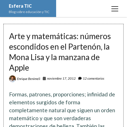
Esfera TIC
open
Blog sobre educación y TIC
menu
Inicio
Arte y matemáticas: números
Educación y TIC
open
menu
escondidos en el Partenón, la
Asignaturas
Actualidad
open
menu
Mona Lisa y la manzana de
Escuela de padres
Informática
Ciencias Naturales
open
menu
Apple
Espacios
Ed. Plástica y Visual
Matemáticas
Imagen digital
open
menu
Formación
Geografía e Historia
Ofimática
noviembre 17, 2012
12 comentarios
Enrique Benimeli
Estadística
open
twitter
facebook
instagram
youtube
menu
Innovación
Historia del Arte
Programación
Geometría
Bases de datos
Formas, patrones, proporciones; infinidad de
Lectura
Lengua
Redes de ordenadores
Hoja de cálculo
elementos surgidos de forma
Música
completamente natural que siguen un orden
Redes sociales
matemático y que son verdaderas
Sistemas Operativos
demostraciones de belleza. También las