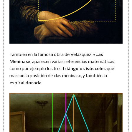
También en la famosa obra de Velázquez,
«Las
Meninas»
, aparecen varias referencias matemáticas,
como por ejemplo los tres
triángulos isósceles
que
marcan la posición de «las meninas», y también la
espiral dorada
.