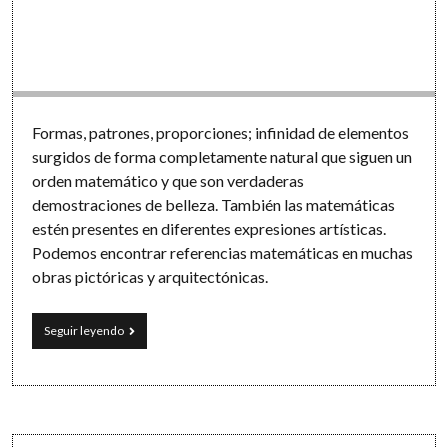
Software
Formas, patrones, proporciones; infinidad de elementos
surgidos de forma completamente natural que siguen un
orden matemático y que son verdaderas
demostraciones de belleza. También las matemáticas
estén presentes en diferentes expresiones artísticas.
Podemos encontrar referencias matemáticas en muchas
obras pictóricas y arquitectónicas.
Arte
Seguir leyendo
y
matemáticas:
números
escondidos
en
el