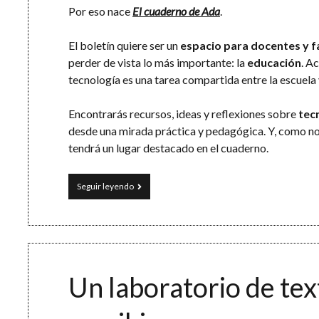
Por eso nace
El cuaderno de Ada
.
El boletín quiere ser un
espacio para docentes y f
perder de vista lo más importante: la
educación
. A
tecnología es una tarea compartida entre la escuela 
Encontrarás recursos, ideas y reflexiones sobre
tec
desde una mirada práctica y pedagógica. Y, como no
tendrá un lugar destacado en el cuaderno.
El
Seguir leyendo
cuaderno
de
Ada
Un laboratorio de tex