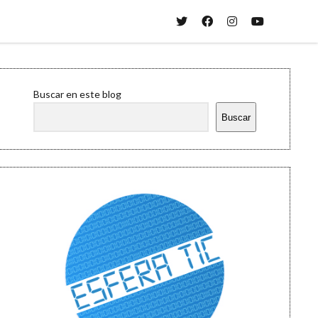
twitter
facebook
instagram
youtube
Sidebar
Buscar en este blog
Buscar