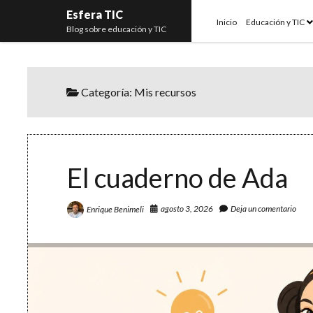
Esfera TIC
o
Inicio
Educación y TIC
Blog sobre educación y TIC
m
Categoría:
Mis recursos
El cuaderno de Ada
agosto 3, 2026
Deja un comentario
Enrique Benimeli