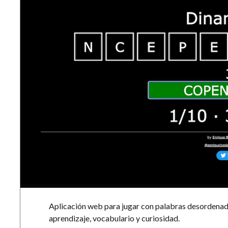
Aplicación web para jugar con palabras desordenadas
aprendizaje, vocabulario y curiosidad.