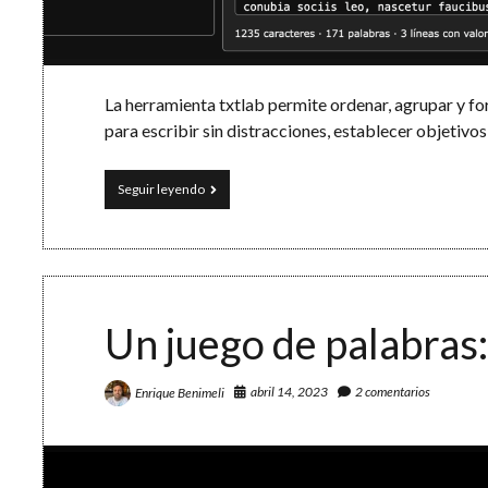
La herramienta txtlab permite ordenar, agrupar y fo
para escribir sin distracciones, establecer objetivos
Un
Seguir leyendo
laboratorio
de
texto
y
un
rincón
para
Un juego de palabras:
escribir
abril 14, 2023
2 comentarios
Enrique Benimeli