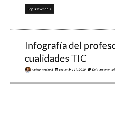
Un
Seguir leyendo
juego
de
palabras:
Shuffled!
Infografía del profeso
cualidades TIC
septiembre 19, 2019
Deja un comentari
Enrique Benimeli