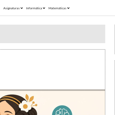
pen
open
open
open
Asignaturas
Informática
Matemáticas
enu
menu
menu
menu