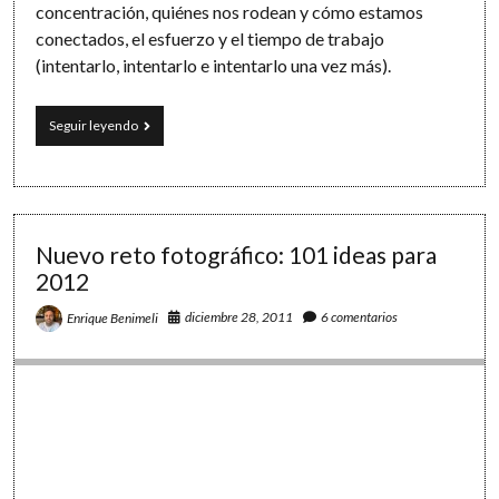
concentración, quiénes nos rodean y cómo estamos
conectados, el esfuerzo y el tiempo de trabajo
(intentarlo, intentarlo e intentarlo una vez más).
El
Seguir leyendo
músculo
de
la
creatividad
Nuevo reto fotográfico: 101 ideas para
2012
diciembre 28, 2011
6 comentarios
Enrique Benimeli