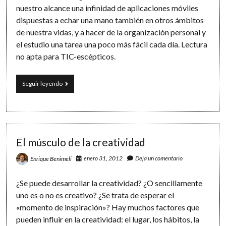
nuestro alcance una infinidad de aplicaciones móviles
dispuestas a echar una mano también en otros ámbitos
de nuestra vidas, y a hacer de la organización personal y
el estudio una tarea una poco más fácil cada día. Lectura
no apta para TIC-escépticos.
Tecnología
Seguir leyendo
móvil
para
el
estudio:
5
funciones
El músculo de la creatividad
de
tu
enero 31, 2012
Deja un comentario
Enrique Benimeli
smartphone
que
¿Se puede desarrollar la creatividad? ¿O sencillamente
no
estás
uno es o no es creativo? ¿Se trata de esperar el
utilizando
«momento de inspiración»? Hay muchos factores que
pueden influir en la creatividad: el lugar, los hábitos, la