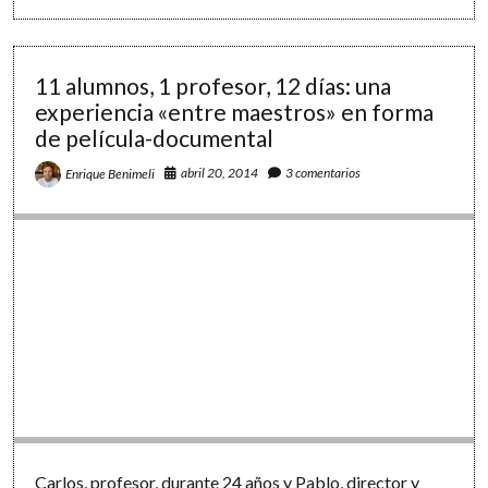
aula:
acercando
las
matemáticas
11 alumnos, 1 profesor, 12 días: una
al
experiencia «entre maestros» en forma
mundo
de película-documental
real
abril 20, 2014
3 comentarios
Enrique Benimeli
Carlos, profesor, durante 24 años y Pablo, director y