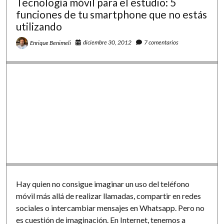
Tecnología móvil para el estudio: 5
experiencia
funciones de tu smartphone que no estás
«entre
utilizando
maestros»
en
diciembre 30, 2012
7 comentarios
Enrique Benimeli
forma
de
película-
documental
Hay quien no consigue imaginar un uso del teléfono
móvil más allá de realizar llamadas, compartir en redes
sociales o intercambiar mensajes en Whatsapp. Pero no
es cuestión de imaginación. En Internet, tenemos a