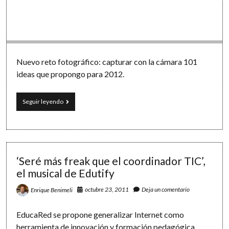
Nuevo reto fotográfico: capturar con la cámara 101
ideas que propongo para 2012.
Nuevo
Seguir leyendo
reto
fotográfico:
101
ideas
para
2012
‘Seré más freak que el coordinador TIC’,
el musical de Edutify
octubre 23, 2011
Deja un comentario
Enrique Benimeli
EducaRed se propone generalizar Internet como
herramienta de innovación y formación pedagógica