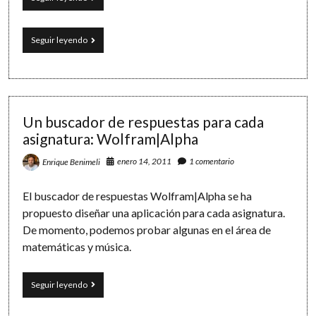
una
red
social
Tiching:
Seguir leyendo
de
una
contenidos
red
digitales
social
educativos
de
contenidos
digitales
Un buscador de respuestas para cada
educativos
asignatura: Wolfram|Alpha
enero 14, 2011
1 comentario
Enrique Benimeli
El buscador de respuestas Wolfram|Alpha se ha
propuesto diseñar una aplicación para cada asignatura.
De momento, podemos probar algunas en el área de
matemáticas y música.
Un
Seguir leyendo
buscador
de