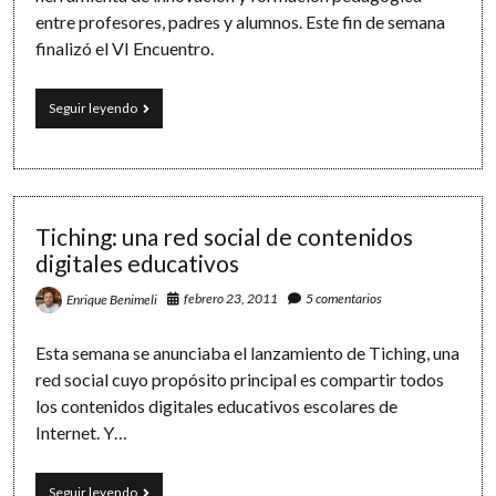
entre profesores, padres y alumnos. Este fin de semana
finalizó el VI Encuentro.
‘Seré
Seguir leyendo
más
freak
que
el
coordinador
TIC’,
Tiching: una red social de contenidos
el
digitales educativos
musical
de
febrero 23, 2011
5 comentarios
Enrique Benimeli
Edutify
Esta semana se anunciaba el lanzamiento de Tiching, una
red social cuyo propósito principal es compartir todos
los contenidos digitales educativos escolares de
Internet. Y…
Tiching:
Seguir leyendo