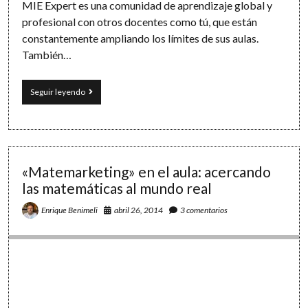
MIE Expert es una comunidad de aprendizaje global y
profesional con otros docentes como tú, que están
constantemente ampliando los límites de sus aulas.
También…
Un
Seguir leyendo
checklist
con
50
consejos
para
tu
«Matemarketing» en el aula: acercando
candidatura
las matemáticas al mundo real
MIE
Expert
abril 26, 2014
3 comentarios
Enrique Benimeli