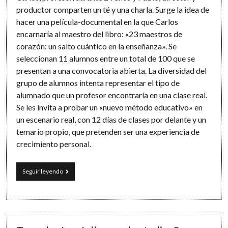
productor comparten un té y una charla. Surge la idea de
hacer una película-documental en la que Carlos
encarnaría al maestro del libro: «23 maestros de
corazón: un salto cuántico en la enseñanza». Se
seleccionan 11 alumnos entre un total de 100 que se
presentan a una convocatoria abierta. La diversidad del
grupo de alumnos intenta representar el tipo de
alumnado que un profesor encontraría en una clase real.
Se les invita a probar un «nuevo método educativo» en
un escenario real, con 12 días de clases por delante y un
temario propio, que pretenden ser una experiencia de
crecimiento personal.
11
Seguir leyendo
alumnos,
1
profesor,
12
días:
una