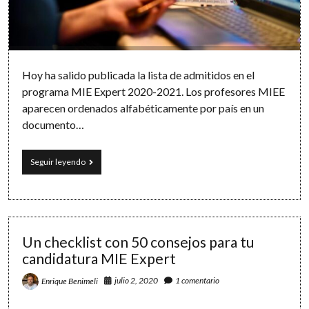
Software
Hoy ha salido publicada la lista de admitidos en el
programa MIE Expert 2020-2021. Los profesores MIEE
aparecen ordenados alfabéticamente por país en un
documento…
Listado
Seguir leyendo
de
admitidos
en
el
programa
MIE
Un checklist con 50 consejos para tu
Expert
candidatura MIE Expert
2020/2021
julio 2, 2020
1 comentario
Enrique Benimeli