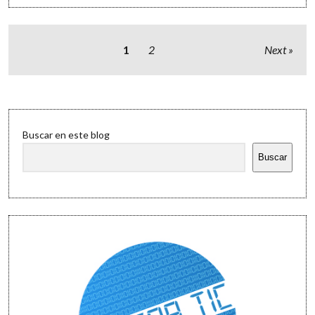
respuestas
para
cada
asignatura:
Paginación
1
2
Next
Wolfram|Alpha
de
entradas
Sidebar
Buscar en este blog
Buscar