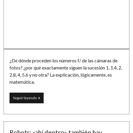
¿De dónde proceden los números f/ de las cámaras de
fotos? ¿por qué exactamente siguen la sucesión 1, 1.4, 2,
2.8, 4, 5.6 y no otra? La explicación, lógicamente, es
matemática.
Fotografía
Seguir leyendo
y
matemáticas:
los
misteriosos
números
f
Robots: «ahí dentro» también hay