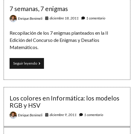
de
probabilidades
7 semanas, 7 enigmas
diciembre 18, 2011
1 comentario
Enrique Benimeli
Recopilación de los 7 enigmas planteados en la II
Edición del Concurso de Enigmas y Desafíos
Matemáticos.
7
Seguir leyendo
semanas,
7
enigmas
Los colores en Informática: los modelos
RGB y HSV
diciembre 9, 2011
1 comentario
Enrique Benimeli