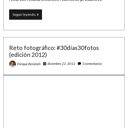
Ecuaciones
Seguir leyendo
con
LibreOffice
y
WolframAlpha
y
cómo
Reto fotográfico: #30días30fotos
matar
(edición 2012)
dos
pájaros
diciembre 22, 2012
3 comentarios
Enrique Benimeli
de
un
tiro