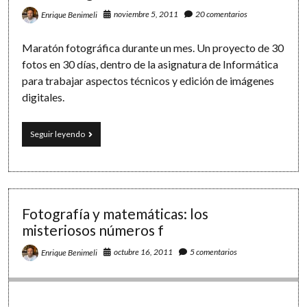
HSV
noviembre 5, 2011
20 comentarios
Enrique Benimeli
Maratón fotográfica durante un mes. Un proyecto de 30
fotos en 30 días, dentro de la asignatura de Informática
para trabajar aspectos técnicos y edición de imágenes
digitales.
Reto
Seguir leyendo
fotográfico:
30
días,
30
fotos
Fotografía y matemáticas: los
misteriosos números f
octubre 16, 2011
5 comentarios
Enrique Benimeli