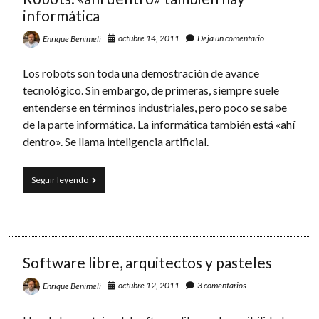
informática
octubre 14, 2011
Deja un comentario
Enrique Benimeli
Los robots son toda una demostración de avance
tecnológico. Sin embargo, de primeras, siempre suele
entenderse en términos industriales, pero poco se sabe
de la parte informática. La informática también está «ahí
dentro». Se llama inteligencia artificial.
Robots:
Seguir leyendo
«ahí
dentro»
también
hay
informática
Software libre, arquitectos y pasteles
octubre 12, 2011
3 comentarios
Enrique Benimeli