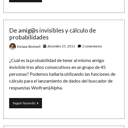
y
matemáticas:
números
escondidos
en
el
De amig@s invisibles y cálculo de
Partenón,
probabilidades
la
Mona
diciembre 25, 2011
2 comentarios
Enrique Benimeli
Lisa
y
la
¿Cuál es la probabilidad de tener al mismo amigo
manzana
invisible tres años consecutivos en un grupo de 45
de
personas? Podemos hallarla utilizando las funciones de
Apple
cálculo para el lanzamiento de dados del buscador de
respuestas Wolfram|Alpha.
De
Seguir leyendo
amig@s
invisibles
y
cálculo