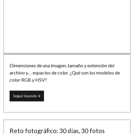
Dimensiones de una imagen, tamaño y extensión del
archivo y… espacios de color. ¿Qué son los modelos de
color RGB y HSV?
Los
Seguir leyendo
colores
en
Informática:
los
modelos
RGB
Reto fotográfico: 30 días, 30 fotos
y