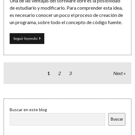
Una de las ventajas del software libre es la posibilidad
de estudiarlo y modificarlo. Para comprender esta idea,
es necesario conocer un poco el proceso de creación de
un programa, sobre todo el concepto de código fuente.
Software
Seguir leyendo
libre,
arquitectos
y
pasteles
Paginación
1
2
3
Next
de
entradas
Sidebar
Buscar en este blog
Buscar