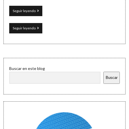
Pasen
Seguir leyendo
y
lean
Pasen
Seguir leyendo
y
lean
Sidebar
Buscar en este blog
Buscar