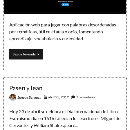
Software
Aplicación web para jugar con palabras desordenadas
por temáticas, útil en el aula o ocio, fomentando
aprendizaje, vocabulario y curiosidad.
Un
Seguir leyendo
juego
de
palabras:
Shuffled!
Pasen y lean
abril 23, 2012
1 comentario
Enrique Benimeli
Hoy 23 de abril se celebra el Día Internacional de Libro.
Ese mismo día en 1616 fallecían los escritores Miguel de
Cervantes y William Shakespeare.…