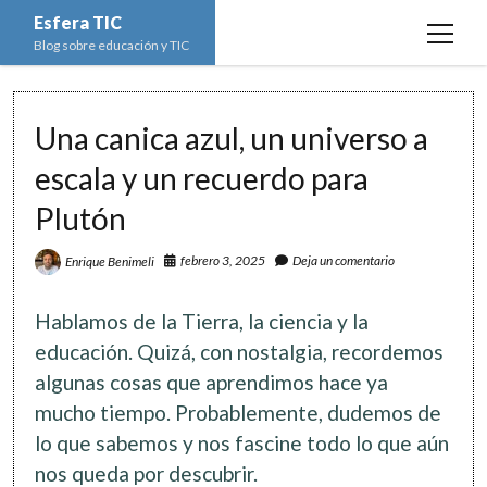
Esfera TIC
open
Blog sobre educación y TIC
menu
Inicio
Una canica azul, un universo a
Educación y TIC
open
menu
escala y un recuerdo para
Asignaturas
Actualidad
open
menu
Plutón
Escuela de padres
Informática
Ciencias Naturales
open
menu
Espacios
Ed. Plástica y Visual
febrero 3, 2025
Deja un comentario
Enrique Benimeli
Matemáticas
Imagen digital
open
menu
Formación
Geografía e Historia
Ofimática
Estadística
open
twitter
facebook
instagram
youtube
Hablamos de la Tierra, la ciencia y la
menu
Innovación
Historia del Arte
Programación
Geometría
Bases de datos
educación. Quizá, con nostalgia, recordemos
Lectura
algunas cosas que aprendimos hace ya
Lengua
Redes de ordenadores
Hoja de cálculo
mucho tiempo. Probablemente, dudemos de
Música
Redes sociales
lo que sabemos y nos fascine todo lo que aún
Sistemas Operativos
nos queda por descubrir.