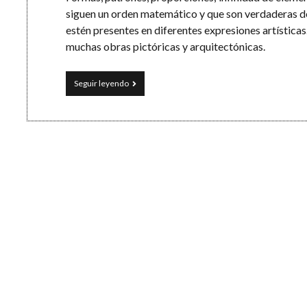
siguen un orden matemático y que son verdaderas d
estén presentes en diferentes expresiones artístic
muchas obras pictóricas y arquitectónicas.
Arte
Seguir leyendo
y
matemáticas:
números
escondidos
en
el
Partenón,
la
Mona
Lisa
y
la
manzana
de
Apple