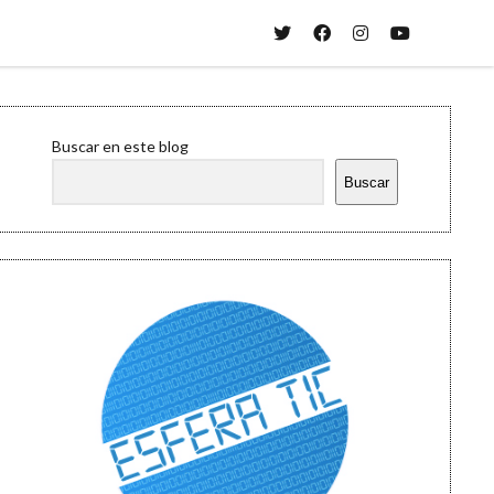
twitter
facebook
instagram
youtube
Sidebar
Buscar en este blog
Buscar