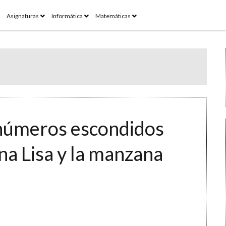
pen
open
open
open
Asignaturas
Informática
Matemáticas
enu
menu
menu
menu
 números escondidos
na Lisa y la manzana