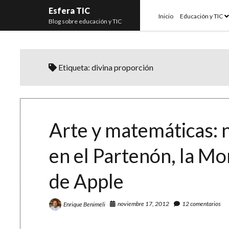
Esfera TIC
o
Inicio
Educación y TIC
Blog sobre educación y TIC
m
Etiqueta:
divina proporción
Arte y matemáticas:
en el Partenón, la Mo
de Apple
noviembre 17, 2012
12 comentarios
Enrique Benimeli