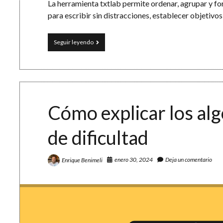
La herramienta txtlab permite ordenar, agrupar y fo
para escribir sin distracciones, establecer objetivos
Un
Seguir leyendo
laboratorio
de
texto
y
un
rincón
para
Cómo explicar los alg
escribir
de dificultad
enero 30, 2024
Deja un comentario
Enrique Benimeli