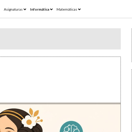
pen
open
open
open
Asignaturas
Informática
Matemáticas
enu
menu
menu
menu