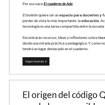
Por eso nace
El cuaderno de Ada
.
El boletín quiere ser un
espacio para docentes y f
perder de vista lo más importante: la
educación
. A
tecnología es una tarea compartida entre la escuela 
Encontrarás recursos, ideas y reflexiones sobre
tec
desde una mirada práctica y pedagógica. Y, como no
tendrá un lugar destacado en el cuaderno.
El
Seguir leyendo
cuaderno
de
Ada
El origen del código 