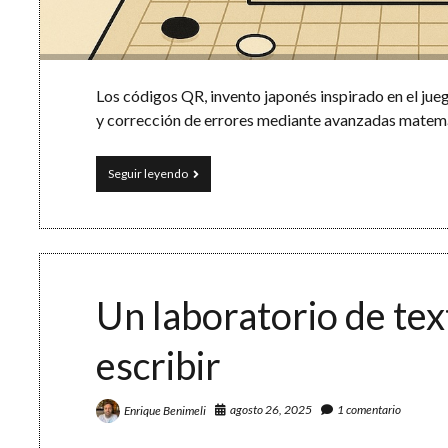
Los códigos QR, invento japonés inspirado en el ju
y corrección de errores mediante avanzadas matemá
El
Seguir leyendo
origen
del
código
QR
y
las
matemáticas
Un laboratorio de tex
que
lo
escribir
hacen
posible
agosto 26, 2025
1 comentario
Enrique Benimeli