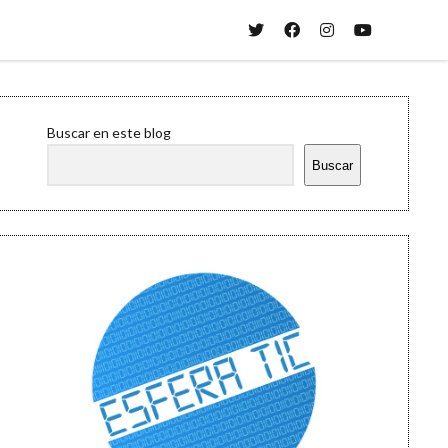
twitter
facebook
instagram
youtube
Sidebar
Buscar en este blog
Buscar