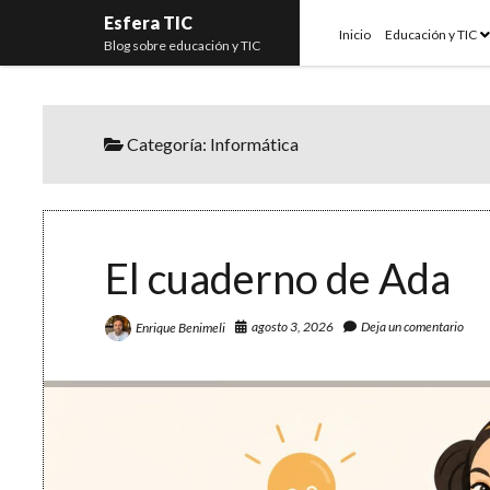
Esfera TIC
o
Inicio
Educación y TIC
Blog sobre educación y TIC
m
Categoría:
Informática
El cuaderno de Ada
agosto 3, 2026
Deja un comentario
Enrique Benimeli