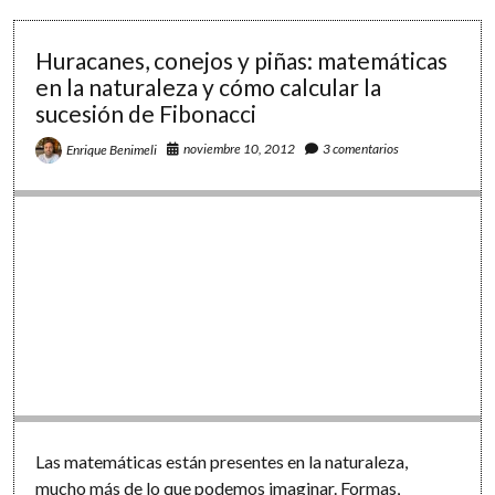
en
inglés
sobre
Huracanes, conejos y piñas: matemáticas
matemáticas
en la naturaleza y cómo calcular la
y
sucesión de Fibonacci
ciencias
noviembre 10, 2012
3 comentarios
Enrique Benimeli
Las matemáticas están presentes en la naturaleza,
mucho más de lo que podemos imaginar. Formas,