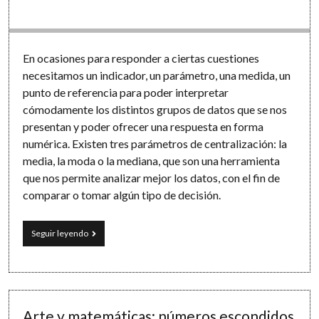
En ocasiones para responder a ciertas cuestiones
necesitamos un indicador, un parámetro, una medida, un
punto de referencia para poder interpretar
cómodamente los distintos grupos de datos que se nos
presentan y poder ofrecer una respuesta en forma
numérica. Existen tres parámetros de centralización: la
media, la moda o la mediana, que son una herramienta
que nos permite analizar mejor los datos, con el fin de
comparar o tomar algún tipo de decisión.
5
Seguir leyendo
vídeotutoriales
y
12
ejercicios
de
estadística:
Arte y matemáticas: números escondidos