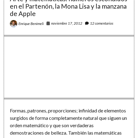
cálculo
en el Partenón, la Mona Lisa y la manzana
de
de Apple
la
media,
noviembre 17, 2012
12 comentarios
Enrique Benimeli
la
moda
y
la
mediana
Formas, patrones, proporciones; infinidad de elementos
surgidos de forma completamente natural que siguen un
orden matemático y que son verdaderas
demostraciones de belleza. También las matemáticas