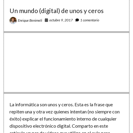
las
tablas
Un mundo (digital) de unos y ceros
de
multiplicar
octubre 9, 2017
1 comentario
Enrique Benimeli
La informática son unos y ceros. Esta es la frase que
repiten una y otra vez quienes intentan (no siempre con
éxito) explicar el funcionamiento interno de cualquier
dispositivo electrónico digital. Comparto en este
artículo un par de vídeos que utilizo en el aula para