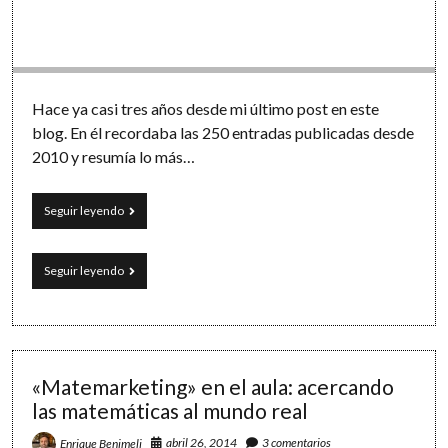
Hace ya casi tres años desde mi último post en este
blog. En él recordaba las 250 entradas publicadas desde
2010 y resumía lo más…
Programa
Seguir leyendo
y
vencerás:
Scratch,
Programa
Seguir leyendo
números
y
primos
vencerás:
y
Scratch,
divisores
números
primos
y
«Matemarketing» en el aula: acercando
divisores
las matemáticas al mundo real
abril 26, 2014
3 comentarios
Enrique Benimeli