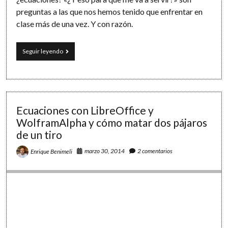
preguntas a las que nos hemos tenido que enfrentar en
clase más de una vez. Y con razón.
«Matemarketing»
Seguir leyendo
en
el
aula:
acercando
las
matemáticas
Ecuaciones con LibreOffice y
al
WolframAlpha y cómo matar dos pájaros
mundo
de un tiro
real
marzo 30, 2014
2 comentarios
Enrique Benimeli