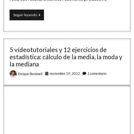
Ecuaciones
Seguir leyendo
con
LibreOffice
y
WolframAlpha
y
cómo
5 vídeotutoriales y 12 ejercicios de
matar
estadística: cálculo de la media, la moda y
dos
la mediana
pájaros
de
noviembre 19, 2012
1 comentario
Enrique Benimeli
un
tiro