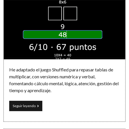
He adaptado el juego Shuffled para repasar tablas de
multiplicar, con versiones numérica y verbal,
fomentando cálculo mental, lógica, atención, gestión del
tiempo y aprendizaje.
Entre
Seguir leyendo
cifras
y
letras:
gamificando