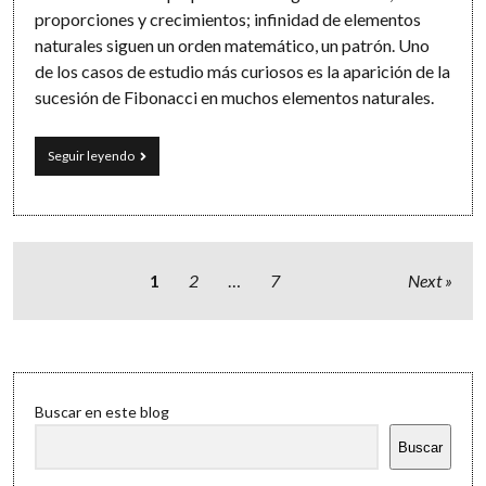
proporciones y crecimientos; infinidad de elementos
naturales siguen un orden matemático, un patrón. Uno
de los casos de estudio más curiosos es la aparición de la
sucesión de Fibonacci en muchos elementos naturales.
Huracanes,
Seguir leyendo
conejos
y
piñas:
matemáticas
en
la
Paginación
1
2
…
7
Next
naturaleza
de
y
entradas
cómo
calcular
la
Sidebar
sucesión
de
Buscar en este blog
Fibonacci
Buscar