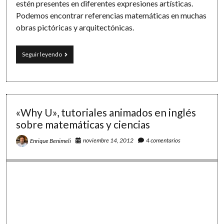
estén presentes en diferentes expresiones artísticas.
Podemos encontrar referencias matemáticas en muchas
obras pictóricas y arquitectónicas.
Arte
Seguir leyendo
y
matemáticas:
números
escondidos
en
el
«Why U», tutoriales animados en inglés
Partenón,
sobre matemáticas y ciencias
la
Mona
noviembre 14, 2012
4 comentarios
Enrique Benimeli
Lisa
y
la
manzana
de
Apple