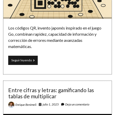
Software
Los códigos QR, invento japonés inspirado en el juego
Go, combinan rapidez, capacidad de información y
corrección de errores mediante avanzadas
matemáticas.
El
Seguir leyendo
origen
del
código
QR
y
las
Entre cifras y letras: gamificando las
matemáticas
tablas de multiplicar
que
lo
julio 1, 2025
Deja un comentario
Enrique Benimeli
hacen
posible