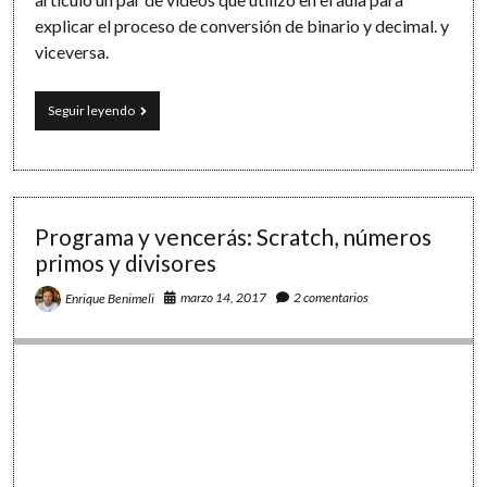
explicar el proceso de conversión de binario y decimal. y
viceversa.
Un
Seguir leyendo
mundo
(digital)
de
unos
y
ceros
Programa y vencerás: Scratch, números
primos y divisores
marzo 14, 2017
2 comentarios
Enrique Benimeli