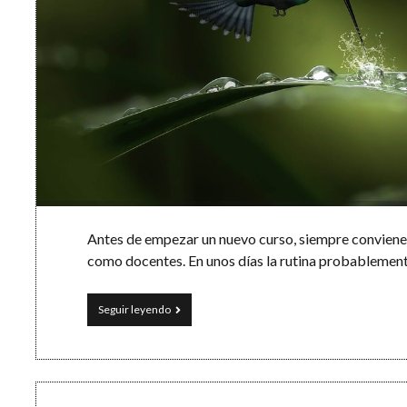
Antes de empezar un nuevo curso, siempre conviene 
como docentes. En unos días la rutina probablemen
Cómo
Seguir leyendo
cambiar
el
mundo:
la
fábula
del