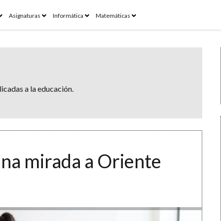
open
open
open
open
Asignaturas
Informática
Matemáticas
menu
menu
menu
menu
icadas a la educación.
una mirada a Oriente