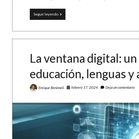
Un
Seguir leyendo
mito
educativo
y
una
mirada
a
Oriente
La ventana digital: un
educación, lenguas y 
febrero 17, 2024
Deja un comentario
Enrique Benimeli