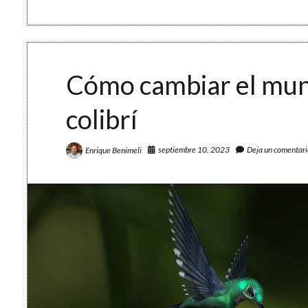
digital:
un
boletín
sobre
TIC,
educación,
Cómo cambiar el mund
lenguas
y
colibrí
ajedrez
septiembre 10, 2023
Deja un comentari
Enrique Benimeli