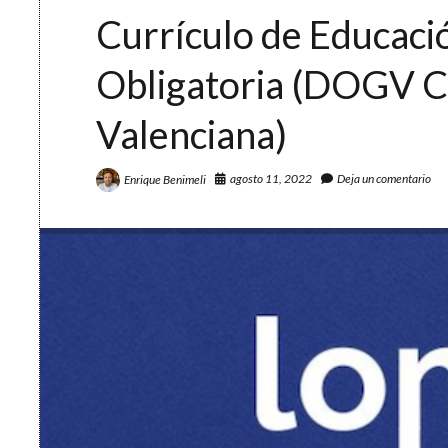
colibrí
Currículo de Educaci
Obligatoria (DOGV 
Valenciana)
agosto 11, 2022
Deja un comentario
Enrique Benimeli