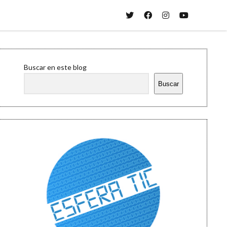
twitter
facebook
instagram
youtube
Sidebar
Buscar en este blog
Buscar