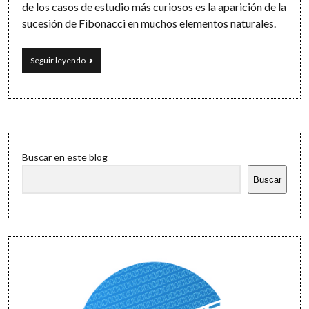
de los casos de estudio más curiosos es la aparición de la
sucesión de Fibonacci en muchos elementos naturales.
Huracanes,
Seguir leyendo
conejos
y
piñas:
matemáticas
en
la
Sidebar
naturaleza
Buscar en este blog
y
cómo
Buscar
calcular
la
sucesión
de
Fibonacci