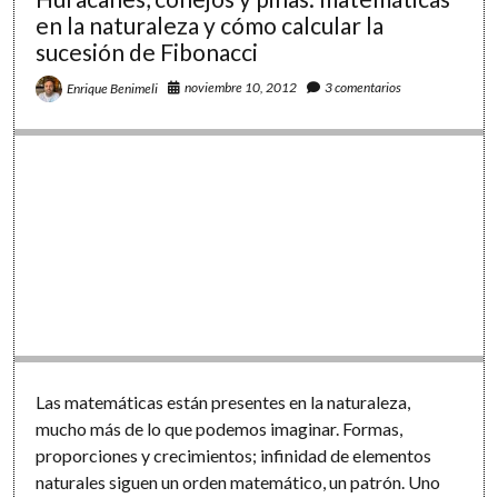
Partenón,
en la naturaleza y cómo calcular la
la
sucesión de Fibonacci
Mona
Lisa
noviembre 10, 2012
3 comentarios
Enrique Benimeli
y
la
manzana
de
Apple
Las matemáticas están presentes en la naturaleza,
mucho más de lo que podemos imaginar. Formas,
proporciones y crecimientos; infinidad de elementos
naturales siguen un orden matemático, un patrón. Uno