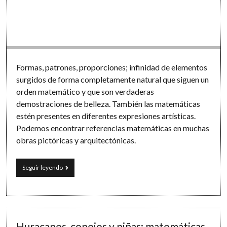
Software
Formas, patrones, proporciones; infinidad de elementos
surgidos de forma completamente natural que siguen un
orden matemático y que son verdaderas
demostraciones de belleza. También las matemáticas
estén presentes en diferentes expresiones artísticas.
Podemos encontrar referencias matemáticas en muchas
obras pictóricas y arquitectónicas.
Arte
Seguir leyendo
y
matemáticas:
números
escondidos
en
el
Huracanes, conejos y piñas: matemáticas