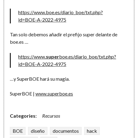
https://www.boe.es/diario_boe/txt.php?
id=BOE-A-2022-4975
Tan solo debemos añadir el prefijo super delante de
boe.es …
https://www.
super
boe.es/diario_boe/txt.php?
id=BOE-A-2022-4975
…y SuperBOE hará su magia.
SuperBOE |
www.superboe.es
Categories:
Recursos
BOE
diseño
documentos
hack