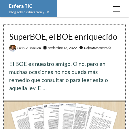
Esfera TIC
open
Blog sobre educación y TIC
menu
Inicio
SuperBOE, el BOE enriquecido
Educación y TIC
open
menu
noviembre 18, 2022
Deja un comentario
Enrique Benimeli
Asignaturas
Actualidad
open
menu
Escuela de padres
Informática
Ciencias Naturales
open
El BOE es nuestro amigo. O no, pero en
menu
Espacios
Ed. Plástica y Visual
Matemáticas
Imagen digital
open
muchas ocasiones no nos queda más
menu
remedio que consultarlo para leer esta o
Formación
Geografía e Historia
Ofimática
Estadística
open
twitter
facebook
instagram
youtube
menu
aquella ley. El…
Innovación
Historia del Arte
Programación
Geometría
Bases de datos
Lectura
Lengua
Redes de ordenadores
Hoja de cálculo
Música
Redes sociales
Sistemas Operativos