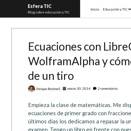
Esfera TIC
o
Inicio
Educación y TIC
Blog sobre educación y TIC
m
Ecuaciones con Libre
WolframAlpha y cómo
de un tiro
marzo 30, 2014
2 comentarios
Enrique Benimeli
Empieza la clase de matemáticas. Me disp
ecuaciones de primer grado con fraccion
últimos días los dedicamos a repasar la un
examen. Tengo un libro en frente con nuev