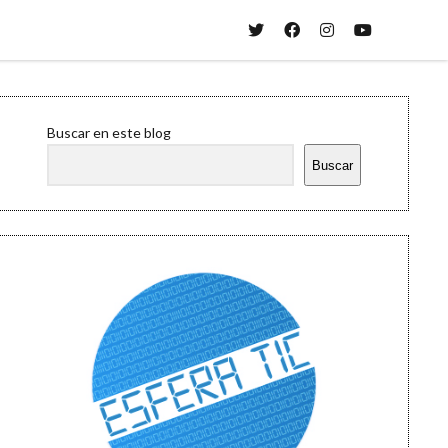
twitter
facebook
instagram
youtube
Sidebar
Buscar en este blog
Buscar