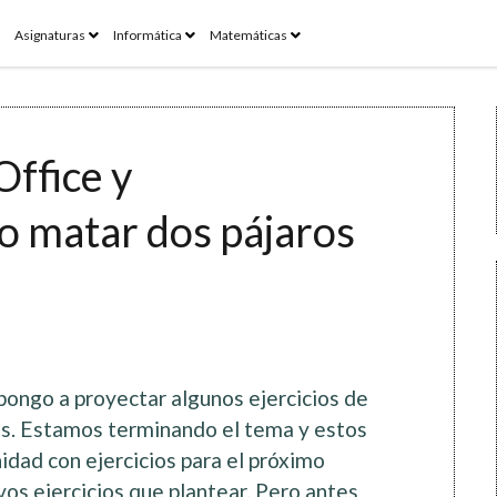
pen
open
open
open
Asignaturas
Informática
Matemáticas
enu
menu
menu
menu
Office y
 matar dos pájaros
ongo a proyectar algunos ejercicios de
es. Estamos terminando el tema y estos
idad con ejercicios para el próximo
os ejercicios que plantear. Pero antes