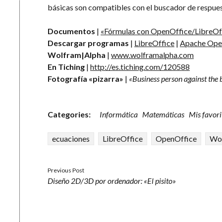
básicas son compatibles con el buscador de respues
Documentos
|
«Fórmulas con OpenOffice/LibreOffi
Descargar programas
|
LibreOffice
|
Apache Ope
Wolfram|Alpha
|
www.wolframalpha.com
En Tiching
|
http://es.tiching.com/120588
Fotografía «pizarra»
|
«Business person against the
Categories:
Informática
Matemáticas
Mis favori
ecuaciones
LibreOffice
OpenOffice
Wo
Previous Post
Diseño 2D/3D por ordenador: «El pisito»