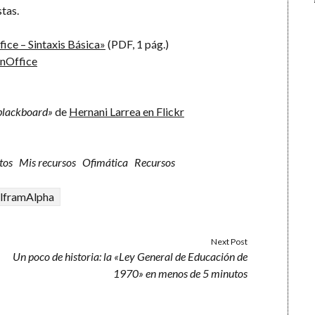
tas.
ce – Sintaxis Básica»
(PDF, 1 pág.)
nOffice
 blackboard»
de
Hernani Larrea en Flickr
tos
Mis recursos
Ofimática
Recursos
lframAlpha
Next Post
Un poco de historia: la «Ley General de Educación de
1970» en menos de 5 minutos