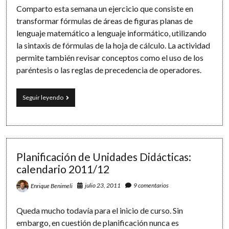
Comparto esta semana un ejercicio que consiste en
transformar fórmulas de áreas de figuras planas de
lenguaje matemático a lenguaje informático, utilizando
la sintaxis de fórmulas de la hoja de cálculo. La actividad
permite también revisar conceptos como el uso de los
paréntesis o las reglas de precedencia de operadores.
Geometría
Seguir leyendo
y
hoja
de
cálculo:
del
lenguaje
Planificación de Unidades Didácticas:
matemático
calendario 2011/12
al
informático
julio 23, 2011
9 comentarios
Enrique Benimeli
Queda mucho todavía para el inicio de curso. Sin
embargo, en cuestión de planificación nunca es