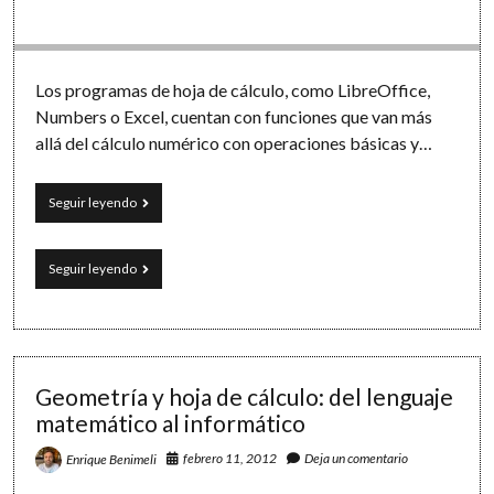
Los programas de hoja de cálculo, como LibreOffice,
Numbers o Excel, cuentan con funciones que van más
allá del cálculo numérico con operaciones básicas y…
«Apellido1
Seguir leyendo
Apellido2,
Nombre»:
procesando
«Apellido1
Seguir leyendo
cadenas
Apellido2,
de
Nombre»:
texto
procesando
con
cadenas
la
de
hoja
texto
Geometría y hoja de cálculo: del lenguaje
de
con
matemático al informático
cálculo
la
hoja
febrero 11, 2012
Deja un comentario
Enrique Benimeli
de
cálculo