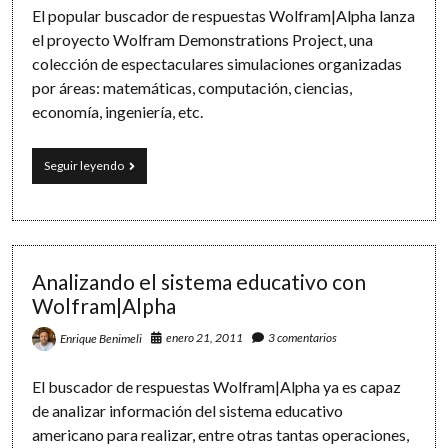
El popular buscador de respuestas Wolfram|Alpha lanza
el proyecto Wolfram Demonstrations Project, una
colección de espectaculares simulaciones organizadas
por áreas: matemáticas, computación, ciencias,
economía, ingeniería, etc.
Demostraciones
Seguir leyendo
interactivas
con
Wolfram|Alpha
Analizando el sistema educativo con
Wolfram|Alpha
enero 21, 2011
3 comentarios
Enrique Benimeli
El buscador de respuestas Wolfram|Alpha ya es capaz
de analizar información del sistema educativo
americano para realizar, entre otras tantas operaciones,