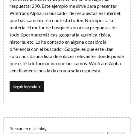
respuesta: 290. Este ejemplo me sirve para presentar
Wolfram|Alpha, un buscador de respuestas en Internet
que básicamente «lo contesta todo». No importa la
materia. El motor de búsqueda procesa preguntas de
todo tipo: matemáticas, geografía, química, física,
historia, etc. Lo he contado en alguna ocasión: la
diferencia con el buscador Google, es que este «tan
solo» nos da una lista de enlaces relevantes donde puede
que esté la información que buscamos. Wolfram|Alpha
sencillamente nos la da en una sola respuesta.
¿Cuántos
Seguir leyendo
afinadores
de
piano
hay
en
Chicago?
Sidebar
Buscar en este blog