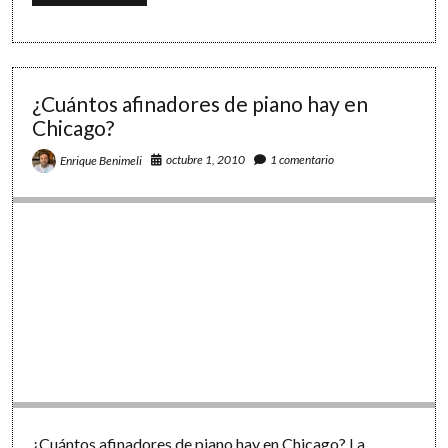
buscador
de
respuestas
para
cada
asignatura:
¿Cuántos afinadores de piano hay en
Wolfram|Alpha
Chicago?
octubre 1, 2010
1 comentario
Enrique Benimeli
¿Cuántos afinadores de piano hay en Chicago? La