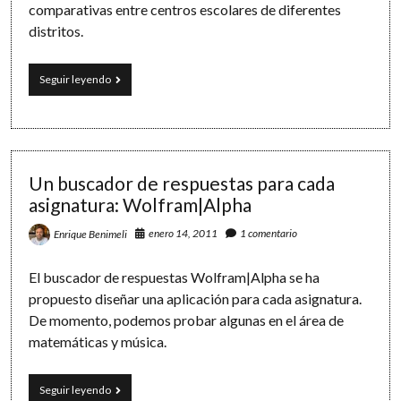
comparativas entre centros escolares de diferentes
distritos.
Analizando
Seguir leyendo
el
sistema
educativo
con
Wolfram|Alpha
Un buscador de respuestas para cada
asignatura: Wolfram|Alpha
enero 14, 2011
1 comentario
Enrique Benimeli
El buscador de respuestas Wolfram|Alpha se ha
propuesto diseñar una aplicación para cada asignatura.
De momento, podemos probar algunas en el área de
matemáticas y música.
Un
Seguir leyendo