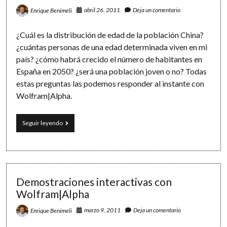
abril 26, 2011
Deja un comentario
Enrique Benimeli
¿Cuál es la distribución de edad de la población China?
¿cuántas personas de una edad determinada viven en mi
país? ¿cómo habrá crecido el número de habitantes en
España en 2050? ¿será una población joven o no? Todas
estas preguntas las podemos responder al instante con
Wolfram|Alpha.
Pirámides
Seguir leyendo
de
población
al
instante
Demostraciones interactivas con
Wolfram|Alpha
marzo 9, 2011
Deja un comentario
Enrique Benimeli