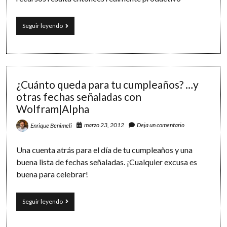
Ecuaciones
Seguir leyendo
con
LibreOffice
y
WolframAlpha
y
cómo
¿Cuánto queda para tu cumpleaños? …y
matar
otras fechas señaladas con
dos
Wolfram|Alpha
pájaros
de
marzo 23, 2012
Deja un comentario
Enrique Benimeli
un
tiro
Una cuenta atrás para el día de tu cumpleaños y una
buena lista de fechas señaladas. ¡Cualquier excusa es
buena para celebrar!
¿Cuánto
Seguir leyendo
queda
para