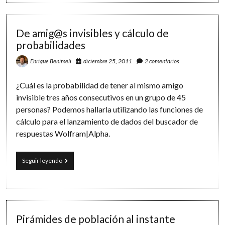
tu
cumpleaños?
…
y
De amig@s invisibles y cálculo de
otras
probabilidades
fechas
señaladas
diciembre 25, 2011
2 comentarios
Enrique Benimeli
con
Wolfram|Alpha
¿Cuál es la probabilidad de tener al mismo amigo
invisible tres años consecutivos en un grupo de 45
personas? Podemos hallarla utilizando las funciones de
cálculo para el lanzamiento de dados del buscador de
respuestas Wolfram|Alpha.
De
Seguir leyendo
amig@s
invisibles
y
cálculo
de
probabilidades
Pirámides de población al instante