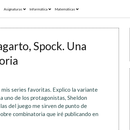
pen
open
open
open
Asignaturas
Informática
Matemáticas
enu
menu
menu
menu
 lagarto, Spock. Una
oria
is series favoritas. Explico la variante
iza uno de los protagonistas, Sheldon
glas del juego me sirven de punto de
sobre combinatoria que iré publicando en