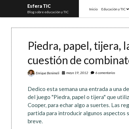
Esfera TIC
o
Inicio
Educación y TIC
Blog sobre educación y TIC
m
Piedra, papel, tijera,
cuestión de combinat
mayo 19, 2012
6 comentarios
Enrique Benimeli
Dedico esta semana una entrada a una de m
del juego "Piedra, papel o tijera" que util
Cooper, para echar algo a suertes. Las re
partida para introducir algunos aspectos 
breve.