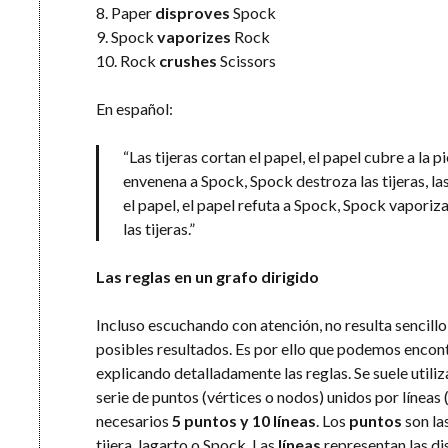
8. Paper
disproves
Spock
9. Spock
vaporizes
Rock
10. Rock
crushes
Scissors
En español:
“Las tijeras cortan el papel, el papel cubre a la pi
envenena a Spock, Spock destroza las tijeras, las
el papel, el papel refuta a Spock, Spock vaporiza
las tijeras.”
Las reglas en un grafo dirigido
Incluso escuchando con atención, no resulta sencil
posibles resultados. Es por ello que podemos encont
explicando detalladamente las reglas. Se suele util
serie de puntos (vértices o nodos) unidos por líneas (
necesarios
5 puntos y 10 líneas
. Los
puntos
son la
tijera, lagarto o Spock. Las
líneas
representan las di