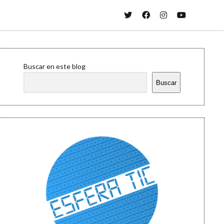
twitter
facebook
instagram
youtube
Sidebar
Buscar en este blog
Buscar