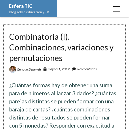
Esfera TIC
open
Blog sobre educación y TIC
menu
Inicio
Combinatoria (I).
Educación y TIC
open
menu
Combinaciones, variaciones y
Asignaturas
Actualidad
open
menu
permutaciones
Escuela de padres
Informática
Ciencias Naturales
open
menu
Espacios
Ed. Plástica y Visual
mayo 21, 2012
6 comentarios
Enrique Benimeli
Matemáticas
Imagen digital
open
menu
Formación
Geografía e Historia
Ofimática
Estadística
open
twitter
facebook
instagram
youtube
¿Cuántas formas hay de obtener una suma
menu
Innovación
Historia del Arte
Programación
Geometría
Bases de datos
para de números al lanzar 3 dados? ¿cuántas
Lectura
parejas distintas se pueden formar con una
Lengua
Redes de ordenadores
Hoja de cálculo
baraja de cartas? ¿cuántas combinaciones
Música
Redes sociales
distintas de resultados se pueden formar
Sistemas Operativos
con 5 monedas? Responder con exactitud a