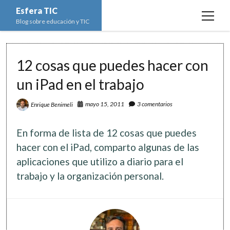
Esfera TIC
open
Blog sobre educación y TIC
menu
Inicio
12 cosas que puedes hacer con
Educación y TIC
open
menu
un iPad en el trabajo
Asignaturas
Actualidad
open
menu
Escuela de padres
mayo 15, 2011
3 comentarios
Enrique Benimeli
Informática
Ciencias Naturales
open
menu
Espacios
Ed. Plástica y Visual
Matemáticas
Imagen digital
open
En forma de lista de 12 cosas que puedes
menu
Formación
Geografía e Historia
Ofimática
Estadística
open
hacer con el iPad, comparto algunas de las
twitter
facebook
instagram
youtube
menu
aplicaciones que utilizo a diario para el
Innovación
Historia del Arte
Programación
Geometría
Bases de datos
trabajo y la organización personal.
Lectura
Lengua
Redes de ordenadores
Hoja de cálculo
Música
Redes sociales
Sistemas Operativos