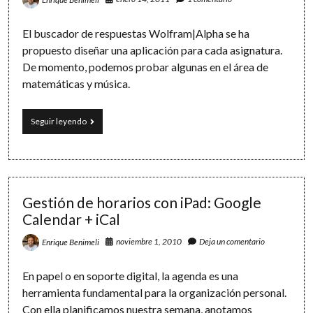
trabajo
El buscador de respuestas Wolfram|Alpha se ha
propuesto diseñar una aplicación para cada asignatura.
De momento, podemos probar algunas en el área de
matemáticas y música.
Un
Seguir leyendo
buscador
de
respuestas
para
cada
asignatura:
Gestión de horarios con iPad: Google
Wolfram|Alpha
Calendar + iCal
noviembre 1, 2010
Deja un comentario
Enrique Benimeli
En papel o en soporte digital, la agenda es una
herramienta fundamental para la organización personal.
Con ella planificamos nuestra semana, anotamos