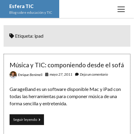
Esfera TIC
open
Blog sobre educación y TIC
menu
Inicio
Etiqueta:
ipad
Educación y TIC
open
menu
Asignaturas
Actualidad
open
menu
Escuela de padres
Informática
Ciencias Naturales
open
Música y TIC: componiendo desde el sofá
menu
Espacios
Ed. Plástica y Visual
Matemáticas
Imagen digital
open
mayo 27, 2011
Deja un comentario
Enrique Benimeli
menu
Formación
Geografía e Historia
Ofimática
Estadística
open
twitter
facebook
instagram
youtube
GarageBand es un software disponible Mac y iPad con
menu
Innovación
Historia del Arte
Programación
Geometría
Bases de datos
todas las herramientas para componer música de una
forma sencilla y entretenida.
Lectura
Lengua
Redes de ordenadores
Hoja de cálculo
Música
Redes sociales
Música
Seguir leyendo
y
Sistemas Operativos
TIC: