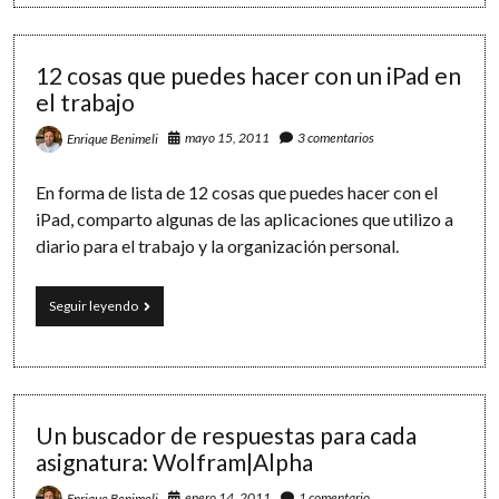
componiendo
Software
desde
el
sofá
12 cosas que puedes hacer con un iPad en
el trabajo
mayo 15, 2011
3 comentarios
Enrique Benimeli
En forma de lista de 12 cosas que puedes hacer con el
iPad, comparto algunas de las aplicaciones que utilizo a
diario para el trabajo y la organización personal.
12
Seguir leyendo
cosas
que
puedes
hacer
con
un
Un buscador de respuestas para cada
iPad
asignatura: Wolfram|Alpha
en
el
enero 14, 2011
1 comentario
Enrique Benimeli