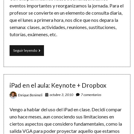
eventos importantes y reorganizamos la jornada. Para el
profesor se convierte en un elemento de consulta diaria,
que el lunes a primera hora, nos dice que nos depara la
semana: clases, actividades, reuniones, sustituciones,
tutorías, exámenes, etc.
Gestión
Seguir leyendo
de
horarios
con
iPad:
Google
Calendar
iPad en el aula: Keynote + Dropbox
+
iCal
octubre 3, 2010
7 comentarios
Enrique Benimeli
Vengo a hablar del uso del iPad en clase. Decidí compar
uno hace meses, aun conociendo sus limitaciones en
ciertos aspectos que considero fundamentales, como la
salida VGA para poder proyectar aquello que estamos