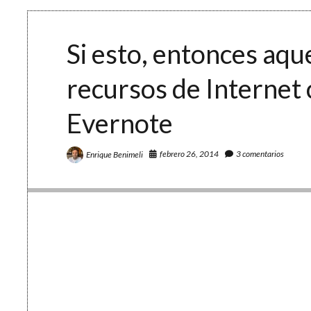
las
8
cualidades
TIC
Si esto, entonces aqu
recursos de Internet 
Evernote
febrero 26, 2014
3 comentarios
Enrique Benimeli