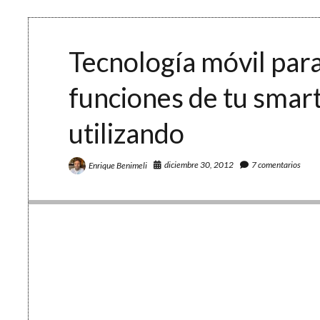
recopilando
recursos
de
Internet
Tecnología móvil para
con
Twitter
funciones de tu smar
y
Evernote
utilizando
diciembre 30, 2012
7 comentarios
Enrique Benimeli