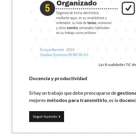
Las 8 cualidades TIC d
Docencia y productividad
Si hay un trabajo que debe preocuparse de
gestiona
mejores
métodos para transmitirlo
, es la
docenc
Infografía
Seguir leyendo
del
profesor
productivo: