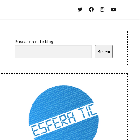
twitter
facebook
instagram
youtube
Sidebar
Buscar en este blog
Buscar