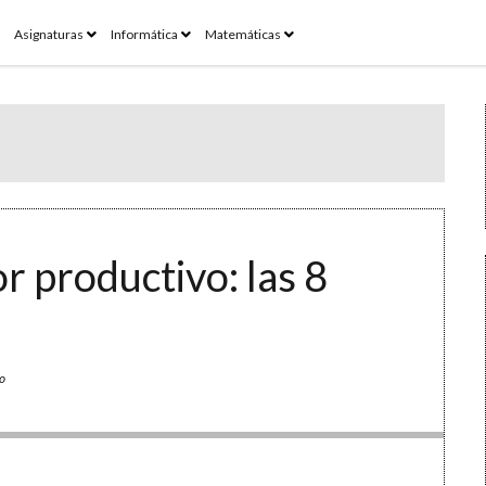
pen
open
open
open
Asignaturas
Informática
Matemáticas
enu
menu
menu
menu
r productivo: las 8
o