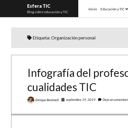
Esfera TIC
o
Inicio
Educación y TIC
Blog sobre educación y TIC
m
Etiqueta:
Organización personal
Infografía del profeso
cualidades TIC
septiembre 19, 2019
Deja un comentari
Enrique Benimeli