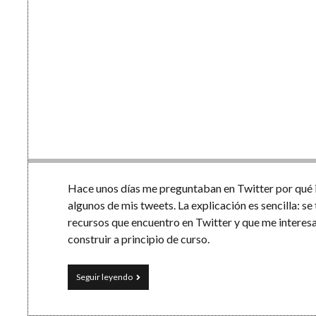
Hace unos días me preguntaban en Twitter por qué i
algunos de mis tweets. La explicación es sencilla: se
recursos que encuentro en Twitter y que me interes
construir a principio de curso.
Si
Seguir leyendo
esto,
entonces
aquello: