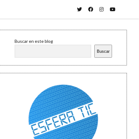
twitter
facebook
instagram
youtube
Sidebar
Buscar en este blog
Buscar