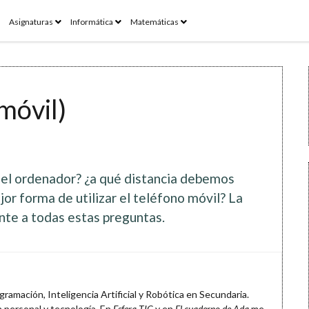
pen
open
open
open
Asignaturas
Informática
Matemáticas
enu
menu
menu
menu
móvil)
 del ordenador? ¿a qué distancia debemos
jor forma de utilizar el teléfono móvil? La
te a todas estas preguntas.
ramación, Inteligencia Artificial y Robótica en Secundaria.
 personal y tecnología. En
Esfera TIC
y en
El cuaderno de Ada
me