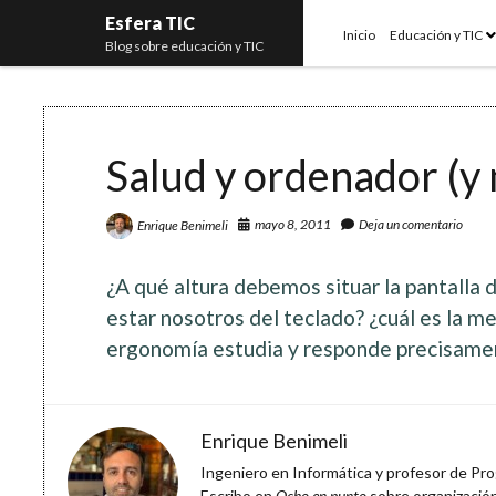
Esfera TIC
o
Inicio
Educación y TIC
Blog sobre educación y TIC
m
Salud y ordenador (y 
mayo 8, 2011
Deja un comentario
Enrique Benimeli
¿A qué altura debemos situar la pantalla
estar nosotros del teclado? ¿cuál es la me
ergonomía estudia y responde precisamen
Enrique Benimeli
Ingeniero en Informática y profesor de Prog
Escribo en
Ocho en punto
sobre organización