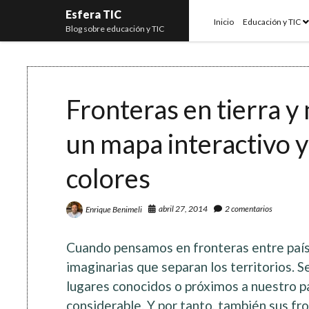
Esfera TIC
o
Inicio
Educación y TIC
Blog sobre educación y TIC
m
Fronteras en tierra y
un mapa interactivo y
colores
abril 27, 2014
2 comentarios
Enrique Benimeli
Cuando pensamos en fronteras entre paíse
imaginarias que separan los territorios. 
lugares conocidos o próximos a nuestro p
considerable. Y por tanto, también sus fr