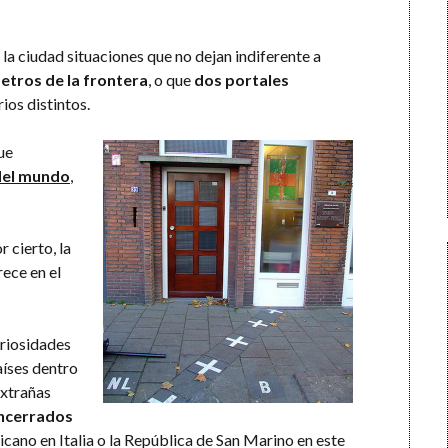
 la ciudad situaciones que no dejan indiferente a
etros de la frontera
, o que
dos portales
ios distintos.
ue
 del mundo
,
r cierto, la
ece en el
riosidades
íses dentro
extrañas
encerrados
icano en Italia o la República de San Marino en este