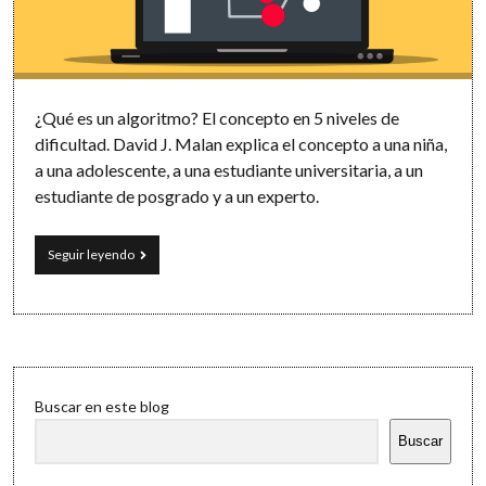
Software
¿Qué es un algoritmo? El concepto en 5 niveles de
dificultad. David J. Malan explica el concepto a una niña,
a una adolescente, a una estudiante universitaria, a un
estudiante de posgrado y a un experto.
Cómo
Seguir leyendo
explicar
los
algoritmos
en
5
niveles
Sidebar
de
Buscar en este blog
dificultad
Buscar