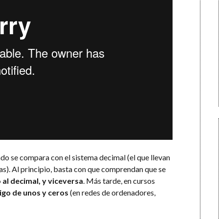
do se compara con el sistema decimal (el que llevan
s). Al principio, basta con que comprendan que se
 al decimal, y viceversa
. Más tarde, en cursos
igo de unos y ceros
(en redes de ordenadores,