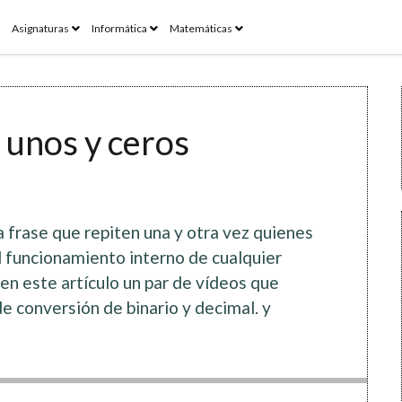
pen
open
open
open
Asignaturas
Informática
Matemáticas
enu
menu
menu
menu
 unos y ceros
a frase que repiten una y otra vez quienes
el funcionamiento interno de cualquier
 en este artículo un par de vídeos que
 de conversión de binario y decimal. y