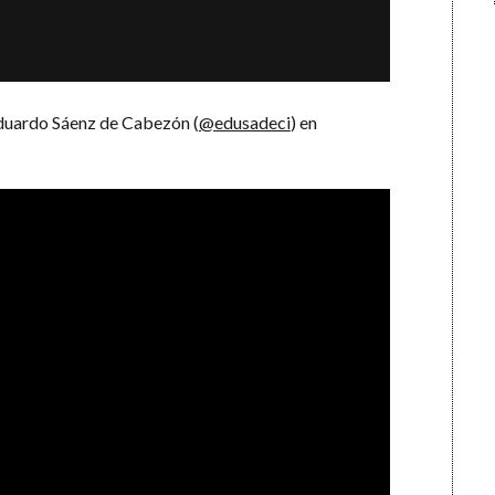
duardo Sáenz de Cabezón (
@edusadeci
) en