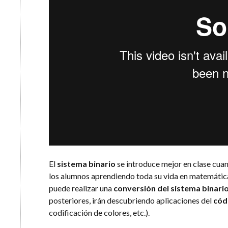
El
sistema binario
se introduce mejor en clase cuan
los alumnos aprendiendo toda su vida en matemática
puede realizar una
conversión del sistema binario
posteriores, irán descubriendo aplicaciones del
cód
codificación de colores, etc.).