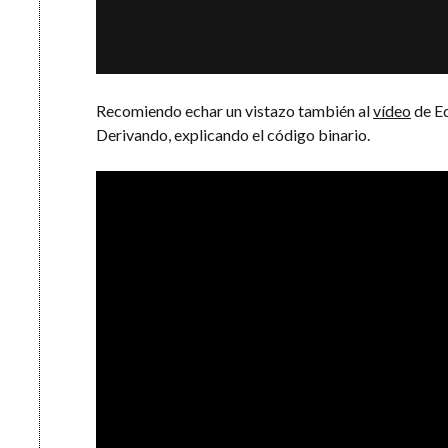
Recomiendo echar un vistazo también al
vídeo
de E
Derivando, explicando el código binario.