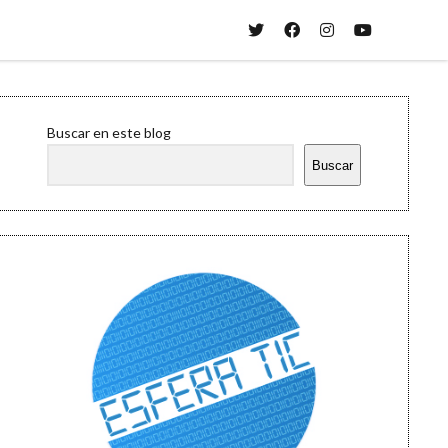
twitter
facebook
instagram
youtube
Sidebar
Buscar en este blog
Buscar