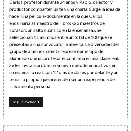
Carlos, profesor, durante 24 años y Pablo, director y
productor comparten un té y una charla. Surge la idea de
hacer una película-documental en la que Carlos
encarnaría al maestro del libro: «23 maestros de
corazón: un salto cuántico en la enseñanza». Se
seleccionan 11 alumnos entre un total de 100 que se
presentan a una convocatoria abierta. La diversidad del
grupo de alumnos intenta representar el tipo de
alumnado que un profesor encontraría en una clase real.
Se les invita a probar un «nuevo método educativo» en
un escenario real, con 12 días de clases por delante y un
temario propio, que pretenden ser una experiencia de
crecimiento personal.
11
Seguir leyendo
alumnos,
1
profesor,
12
días: