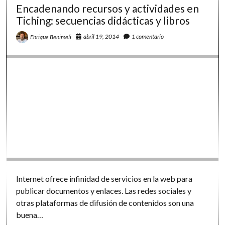
una
Encadenando recursos y actividades en
experiencia
Tiching: secuencias didácticas y libros
«entre
maestros»
abril 19, 2014
1 comentario
Enrique Benimeli
en
forma
de
película-
documental
Internet ofrece infinidad de servicios en la web para
publicar documentos y enlaces. Las redes sociales y
otras plataformas de difusión de contenidos son una
buena…