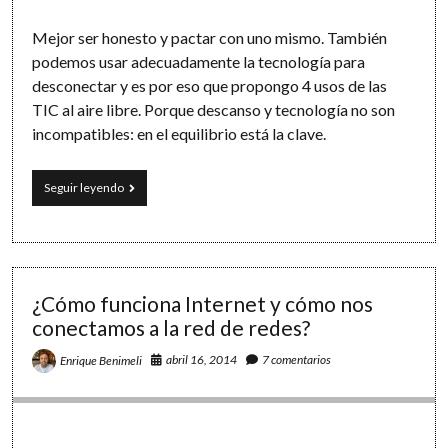
Mejor ser honesto y pactar con uno mismo. También
podemos usar adecuadamente la tecnología para
desconectar y es por eso que propongo 4 usos de las
TIC al aire libre. Porque descanso y tecnología no son
incompatibles: en el equilibrio está la clave.
Las
Seguir leyendo
TIC
para
desconectar:
4
propuestas
de
¿Cómo funciona Internet y cómo nos
tecnología
conectamos a la red de redes?
al
aire
abril 16, 2014
7 comentarios
Enrique Benimeli
libre