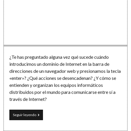
¿Te has preguntado alguna vez qué sucede cuándo
introducimos un dominio de Internet en la barra de
direcciones de un navegador web y presionamos la tecla
«enter»? ¿Qué acciones se desencadenan? ¿Y cómo se
entienden y organizan los equipos informáticos
distribuidos por el mundo para comunicarse entre sí a
través de Internet?
¿Cómo
Seguir leyendo
funciona
Internet
y