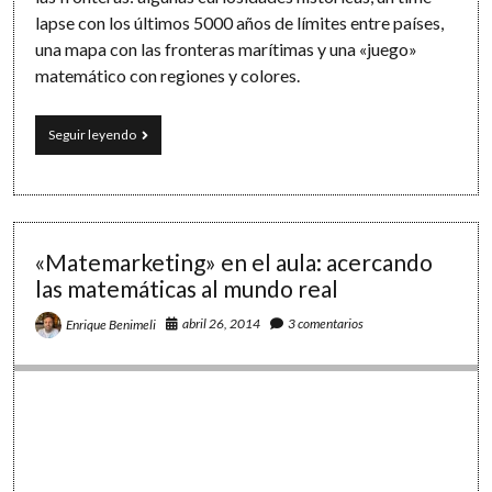
lapse con los últimos 5000 años de límites entre países,
una mapa con las fronteras marítimas y una «juego»
matemático con regiones y colores.
Fronteras
Seguir leyendo
en
tierra
y
mar:
un
time-
«Matemarketing» en el aula: acercando
lapse,
las matemáticas al mundo real
un
mapa
abril 26, 2014
3 comentarios
Enrique Benimeli
interactivo
y
el
teorema
de
los
4
colores