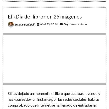
aula:
acercando
las
matemáticas
El «Día del libro» en 25 imágenes
al
mundo
abril 23, 2014
Deja un comentario
Enrique Benimeli
real
Si has dejado un momento el libro que estabas leyendo y
has «paseado» un instante por las redes sociales, habrás
comprobado que Internet se ha llenado de entradas en