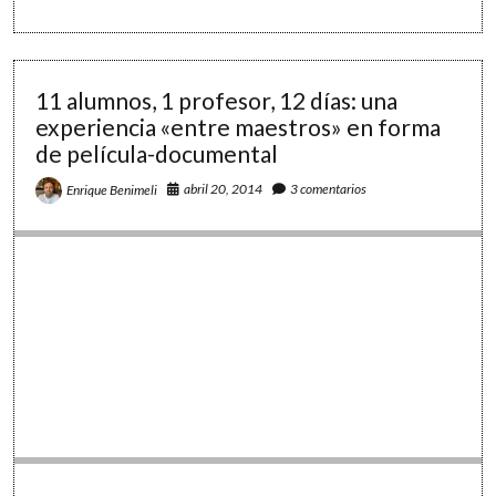
TIC,
#DíaDelLibro:
a
7
un
ideas
solo
TIC,
clic
a
11 alumnos, 1 profesor, 12 días: una
un
experiencia «entre maestros» en forma
solo
de película-documental
clic
abril 20, 2014
3 comentarios
Enrique Benimeli