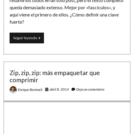
resumirlos todos en un solo post, pero el texto completo
queda demasiado extenso. Mejor por «fascículos», y
aquí viene el primero de ellos. ¿Cómo definir una clave
fuerte?
Consejos
Seguir leyendo
sobre
seguridad
en
las
claves
(I):
Zip, zip, zip: más empaquetar que
«¿Utilizas
comprimir
una
contraseña
abril 8, 2014
Deja un comentario
Enrique Benimeli
fuerte?»