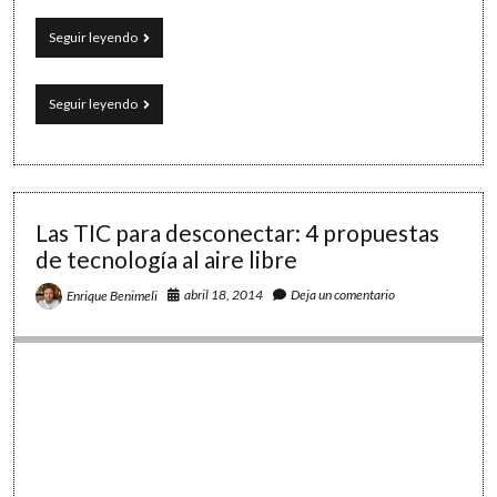
Encadenando
Seguir leyendo
recursos
y
actividades
Encadenando
Seguir leyendo
en
recursos
Tiching:
y
secuencias
actividades
didácticas
en
y
Tiching:
libros
secuencias
Las TIC para desconectar: 4 propuestas
didácticas
de tecnología al aire libre
y
libros
abril 18, 2014
Deja un comentario
Enrique Benimeli