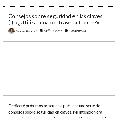
cómo
nos
conectamos
Consejos sobre seguridad en las claves
a
(I): «¿Utilizas una contraseña fuerte?»
la
red
abril 13, 2014
1 comentario
Enrique Benimeli
de
redes?
Dedicaré próximos artículos a publicar una serie de
consejos sobre seguridad en claves. Mi intención era