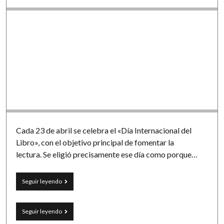
Cada 23 de abril se celebra el «Día Internacional del
Libro», con el objetivo principal de fomentar la
lectura. Se eligió precisamente ese día como porque…
En
Seguir leyendo
el
#DíaDelLibro:
7
En
Seguir leyendo
ideas
el