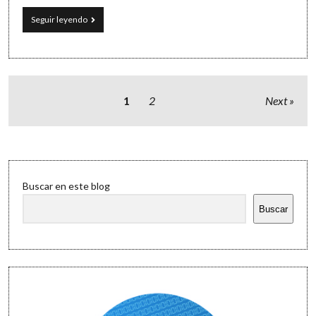
Zip,
Seguir leyendo
zip,
zip:
más
empaquetar
que
comprimir
Paginación
1
2
Next
de
entradas
Sidebar
Buscar en este blog
Buscar