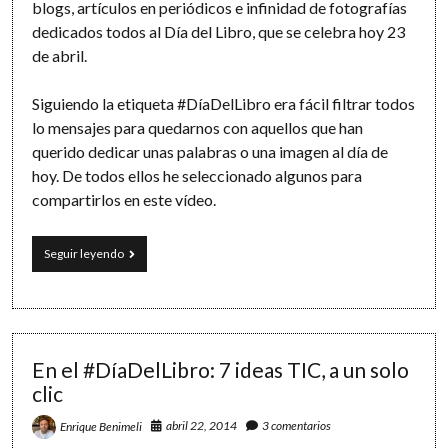
blogs, artículos en periódicos e infinidad de fotografías
dedicados todos al Día del Libro, que se celebra hoy 23
de abril.
Siguiendo la etiqueta #DíaDelLibro era fácil filtrar todos
lo mensajes para quedarnos con aquellos que han
querido dedicar unas palabras o una imagen al día de
hoy. De todos ellos he seleccionado algunos para
compartirlos en este vídeo.
El
Seguir leyendo
«Día
del
libro»
en
25
imágenes
En el #DíaDelLibro: 7 ideas TIC, a un solo
clic
abril 22, 2014
3 comentarios
Enrique Benimeli