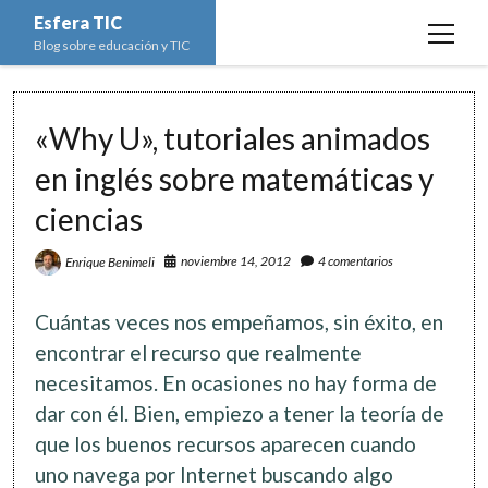
Esfera TIC
open
Blog sobre educación y TIC
menu
Inicio
«Why U», tutoriales animados
Educación y TIC
open
menu
en inglés sobre matemáticas y
Asignaturas
Actualidad
open
menu
ciencias
Escuela de padres
Informática
Ciencias Naturales
open
menu
Espacios
Ed. Plástica y Visual
noviembre 14, 2012
4 comentarios
Enrique Benimeli
Matemáticas
Imagen digital
open
menu
Formación
Geografía e Historia
Ofimática
Estadística
open
twitter
facebook
instagram
youtube
Cuántas veces nos empeñamos, sin éxito, en
menu
Innovación
Historia del Arte
Programación
Geometría
Bases de datos
encontrar el recurso que realmente
Lectura
necesitamos. En ocasiones no hay forma de
Lengua
Redes de ordenadores
Hoja de cálculo
dar con él. Bien, empiezo a tener la teoría de
Música
Redes sociales
que los buenos recursos aparecen cuando
Sistemas Operativos
uno navega por Internet buscando algo