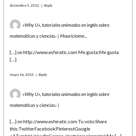
diciembre 5, 2012
Reply
«Why U», tutoriales animados en inglés sobre
matemáticas y ciencias.- | Mauriciome...
[…] on
http://www.esferatic.com
Me gusta:Me gusta
[…]
mayo 16, 2013
Reply
«Why U», tutoriales animados en inglés sobre
matemáticas y ciencias.- |
[…] on
http://www.esferatic.com
Tu voto:Share
this:TwitterFacebookPinterestGoogle
+1TumblrLinkedInCorreo electrónicoImprimirMe […]