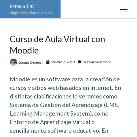
Esfera TIC
open
Blog sobre educación y TIC
menu
Inicio
Curso de Aula Virtual con
Educación y TIC
open
menu
Moodle
Asignaturas
Actualidad
open
menu
Escuela de padres
octubre 7, 2010
Deja un comentario
Enrique Benimeli
Informática
Ciencias Naturales
open
menu
Espacios
Ed. Plástica y Visual
Matemáticas
Imagen digital
open
Moodle es un software para la creación de
menu
Formación
Geografía e Historia
Ofimática
Estadística
open
cursos y sitios web basados en Internet. En
twitter
facebook
instagram
youtube
menu
distintas clasificaciones lo veremos como
Innovación
Historia del Arte
Programación
Geometría
Bases de datos
Sistema de Gestión del Aprendizaje (LMS,
Lectura
Lengua
Redes de ordenadores
Hoja de cálculo
Learning Management System), como
Música
Redes sociales
Entorno de Aprendizaje Virtual o
Sistemas Operativos
sencillamente software educativo. En