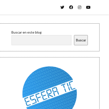
twitter
facebook
instagram
youtube
Sidebar
Buscar en este blog
Buscar