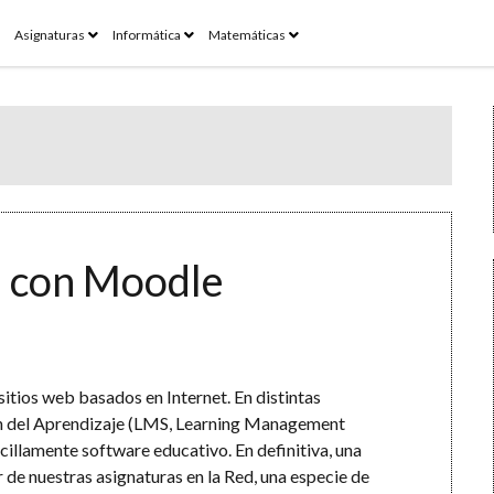
pen
open
open
open
Asignaturas
Informática
Matemáticas
enu
menu
menu
menu
l con Moodle
itios web basados en Internet. En distintas
ón del Aprendizaje (LMS, Learning Management
illamente software educativo. En definitiva, una
de nuestras asignaturas en la Red, una especie de