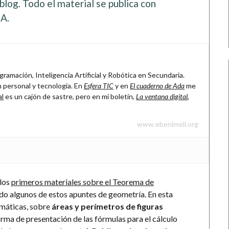
log. Todo el material se publica con
A.
ramación, Inteligencia Artificial y Robótica en Secundaria.
 personal y tecnología. En
Esfera TIC
y en
El cuaderno de Ada
me
al
es un cajón de sastre, pero en mi boletín,
La ventana digital
,
www.ebenimeli.org
 los
primeros materiales sobre el Teorema de
o algunos de estos apuntes de geometría. En esta
emáticas, sobre
áreas y perímetros de figuras
forma de presentación de las fórmulas para el cálculo