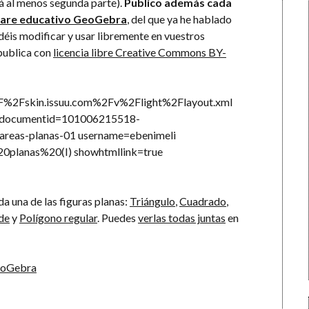
rá al menos segunda parte).
Publico además cada
are educativo GeoGebra
, del que ya he hablado
déis modificar y usar libremente en vuestros
 publica con
licencia libre Creative Commons BY-
2F%2Fskin.issuu.com%2Fv%2Flight%2Flayout.xml
00 documentid=101006215518-
eas-planas-01 username=ebenimeli
planas%20(I) showhtmllink=true
a una de las figuras planas:
Triángulo
,
Cuadrado
,
de
y
Polígono regular
. Puedes
verlas todas juntas
en
GeoGebra