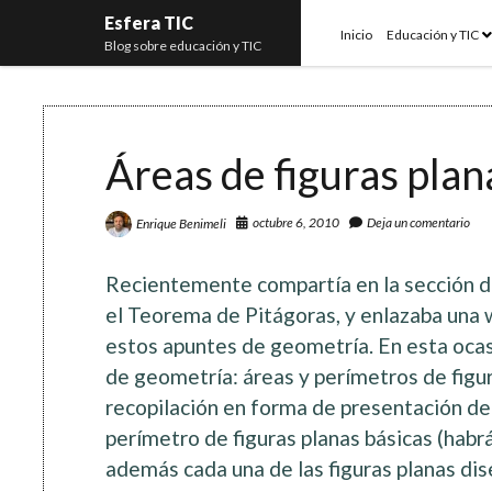
Esfera TIC
o
Inicio
Educación y TIC
Blog sobre educación y TIC
m
Áreas de figuras plan
octubre 6, 2010
Deja un comentario
Enrique Benimeli
Recientemente compartía en la sección d
el Teorema de Pitágoras, y enlazaba una
estos apuntes de geometría. En esta ocas
de geometría: áreas y perímetros de figura
recopilación en forma de presentación de l
perímetro de figuras planas básicas (habr
además cada una de las figuras planas di