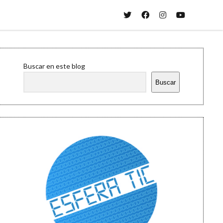
twitter
facebook
instagram
youtube
Sidebar
Buscar en este blog
Buscar