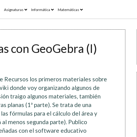
pen
open
open
open
Asignaturas
Informática
Matemáticas
enu
menu
menu
menu
as con GeoGebra (I)
e Recursos los primeros materiales sobre
 wiki donde voy organizando algunos de
ión traigo algunos materiales, también
s planas (1ª parte). Se trata de una
as fórmulas para el cálculo del área y
á al menos segunda parte). Publico
señadas con el software educativo