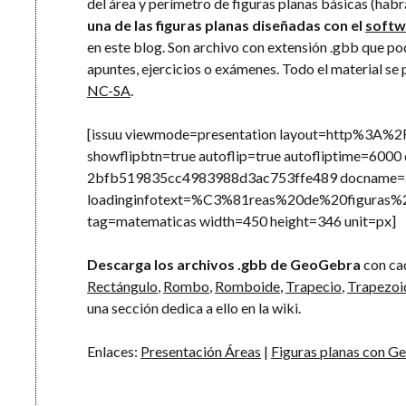
del área y perímetro de figuras planas básicas (hab
una de las figuras planas diseñadas con el
softw
en este blog. Son archivo con extensión .gbb que po
apuntes, ejercicios o exámenes. Todo el material se
NC-SA
.
[issuu viewmode=presentation layout=http%3A%
showflipbtn=true autoflip=true autofliptime=60
2bfb519835cc4983988d3ac753ffe489 docname=ar
loadinginfotext=%C3%81reas%20de%20figuras%20
tag=matematicas width=450 height=346 unit=px]
Descarga los archivos .gbb de GeoGebra
con cad
Rectángulo
,
Rombo
,
Romboide
,
Trapecio
,
Trapezoi
una sección dedica a ello en la wiki.
Enlaces:
Presentación Áreas
|
Figuras planas con 