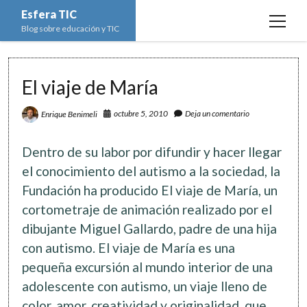
Esfera TIC
open
Blog sobre educación y TIC
menu
Inicio
El viaje de María
Educación y TIC
open
menu
octubre 5, 2010
Deja un comentario
Enrique Benimeli
Asignaturas
Actualidad
open
menu
Escuela de padres
Informática
Ciencias Naturales
open
Dentro de su labor por difundir y hacer llegar
menu
Espacios
Ed. Plástica y Visual
Matemáticas
Imagen digital
open
el conocimiento del autismo a la sociedad, la
menu
Fundación ha producido El viaje de María, un
Formación
Geografía e Historia
Ofimática
Estadística
open
twitter
facebook
instagram
youtube
menu
cortometraje de animación realizado por el
Innovación
Historia del Arte
Programación
Geometría
Bases de datos
dibujante Miguel Gallardo, padre de una hija
Lectura
Lengua
Redes de ordenadores
Hoja de cálculo
con autismo. El viaje de María es una
Música
pequeña excursión al mundo interior de una
Redes sociales
adolescente con autismo, un viaje lleno de
Sistemas Operativos
color, amor, creatividad y originalidad, que