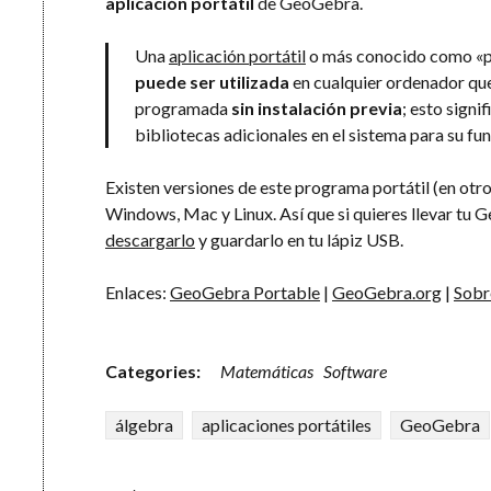
aplicación portátil
de GeoGebra.
Una
aplicación portátil
o más conocido como «p
puede ser utilizada
en cualquier ordenador que
programada
sin instalación previa
; esto signi
bibliotecas adicionales en el sistema para su fu
Existen versiones de este programa portátil (en otr
Windows, Mac y Linux. Así que si quieres llevar tu 
descargarlo
y guardarlo en tu lápiz USB.
Enlaces:
GeoGebra Portable
|
GeoGebra.org
|
Sobr
Categories:
Matemáticas
Software
álgebra
aplicaciones portátiles
GeoGebra