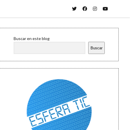
twitter
facebook
instagram
youtube
Sidebar
Buscar en este blog
Buscar