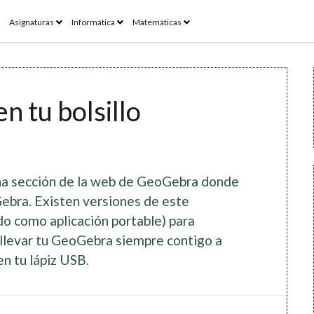
pen
open
open
open
Asignaturas
Informática
Matemáticas
enu
menu
menu
menu
n tu bolsillo
na sección de la web de GeoGebra donde
Gebra. Existen versiones de este
ido como aplicación portable) para
 llevar tu GeoGebra siempre contigo a
en tu lápiz USB.