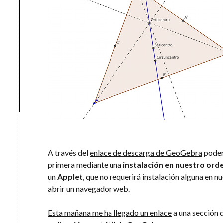
A través del
enlace de descarga de GeoGebra
podemo
primera mediante una
instalación en nuestro or
un
Applet
, que no requerirá instalación alguna en 
abrir un navegador web.
Esta mañana me ha llegado un enlace
a una sección 