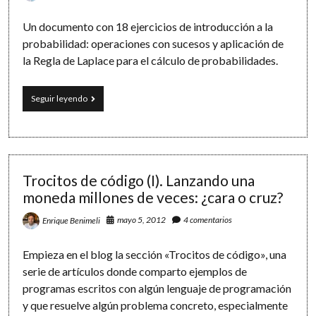
Un documento con 18 ejercicios de introducción a la
probabilidad: operaciones con sucesos y aplicación de
la Regla de Laplace para el cálculo de probabilidades.
Sucesos
Seguir leyendo
y
la
Regla
de
Laplace:
ejercicios
Trocitos de código (I). Lanzando una
sobre
moneda millones de veces: ¿cara o cruz?
probabilidad
mayo 5, 2012
4 comentarios
Enrique Benimeli
Empieza en el blog la sección «Trocitos de código», una
serie de artículos donde comparto ejemplos de
programas escritos con algún lenguaje de programación
y que resuelve algún problema concreto, especialmente