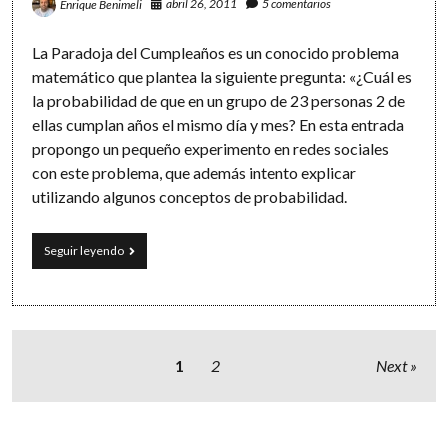
abril 26, 2011
5 comentarios
Enrique Benimeli
La Paradoja del Cumpleaños es un conocido problema
matemático que plantea la siguiente pregunta: «¿Cuál es
la probabilidad de que en un grupo de 23 personas 2 de
ellas cumplan años el mismo día y mes? En esta entrada
propongo un pequeño experimento en redes sociales
con este problema, que además intento explicar
utilizando algunos conceptos de probabilidad.
Experimento
Seguir leyendo
en
redes
sociales:
la
paradoja
del
Paginación
1
2
Next
cumpleaños
de
entradas