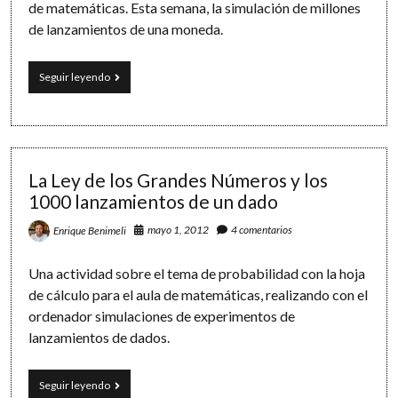
de matemáticas. Esta semana, la simulación de millones
de lanzamientos de una moneda.
Trocitos
Seguir leyendo
de
código
(I).
Lanzando
una
moneda
La Ley de los Grandes Números y los
millones
1000 lanzamientos de un dado
de
veces:
mayo 1, 2012
4 comentarios
Enrique Benimeli
¿cara
o
cruz?
Una actividad sobre el tema de probabilidad con la hoja
de cálculo para el aula de matemáticas, realizando con el
ordenador simulaciones de experimentos de
lanzamientos de dados.
La
Seguir leyendo