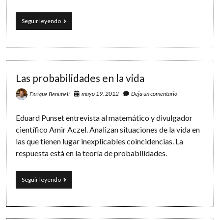
Combinatoria
Seguir leyendo
(I).
Combinaciones,
variaciones
y
permutaciones
Las probabilidades en la vida
mayo 19, 2012
Deja un comentario
Enrique Benimeli
Eduard Punset entrevista al matemático y divulgador
científico Amir Aczel. Analizan situaciones de la vida en
las que tienen lugar inexplicables coincidencias. La
respuesta está en la teoría de probabilidades.
Las
Seguir leyendo
probabilidades
en
la
vida