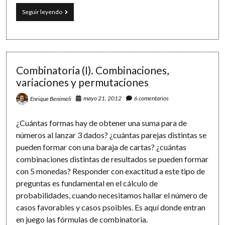
Software
Combinatoria
Seguir leyendo
(II).
Fórmulas
de
combinaciones,
variaciones
y
Combinatoria (I). Combinaciones,
permutaciones
variaciones y permutaciones
mayo 21, 2012
6 comentarios
Enrique Benimeli
¿Cuántas formas hay de obtener una suma para de
números al lanzar 3 dados? ¿cuántas parejas distintas se
pueden formar con una baraja de cartas? ¿cuántas
combinaciones distintas de resultados se pueden formar
con 5 monedas? Responder con exactitud a este tipo de
preguntas es fundamental en el cálculo de
probabilidades, cuando necesitamos hallar el número de
casos favorables y casos psoibles. Es aquí donde entran
en juego las fórmulas de combinatoria.