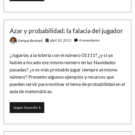
Ley
de
los
Grandes
Números
y
Azar y probabilidad: la falacia del jugador
los
1000
abril 10, 2012
4 comentarios
Enrique Benimeli
lanzamientos
de
¿Jugarías a la lotería con el número 01111? ¿y si ya
un
dado
hubiera tocado ese mismo número en las Navidades
pasadas? ¿o es más probable jugar siempre al mismo
número? Presento algunos ejemplos y recursos que
pueden servir para motivar el tema de probabilidad en el
aula de matemáticas.
Azar
Seguir leyendo
y
probabilidad:
la
falacia
del