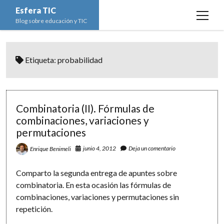
Esfera TIC
open
Blog sobre educación y TIC
menu
Inicio
Etiqueta:
probabilidad
Educación y TIC
open
menu
Asignaturas
Actualidad
open
menu
Escuela de padres
Informática
Ciencias Naturales
open
Combinatoria (II). Fórmulas de
menu
combinaciones, variaciones y
Espacios
Ed. Plástica y Visual
Matemáticas
Imagen digital
open
permutaciones
menu
Formación
Geografía e Historia
Ofimática
Estadística
open
twitter
facebook
instagram
youtube
menu
junio 4, 2012
Deja un comentario
Enrique Benimeli
Innovación
Historia del Arte
Programación
Geometría
Bases de datos
Comparto la segunda entrega de apuntes sobre
Lectura
Lengua
Redes de ordenadores
Hoja de cálculo
combinatoria. En esta ocasión las fórmulas de
Música
Redes sociales
combinaciones, variaciones y permutaciones sin
repetición.
Sistemas Operativos