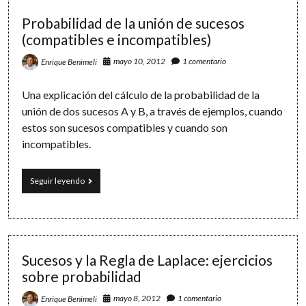
Probabilidad de la unión de sucesos
(compatibles e incompatibles)
mayo 10, 2012
1 comentario
Enrique Benimeli
Una explicación del cálculo de la probabilidad de la
unión de dos sucesos A y B, a través de ejemplos, cuando
estos son sucesos compatibles y cuando son
incompatibles.
Probabilidad
Seguir leyendo
de
la
unión
de
sucesos
(compatibles
Sucesos y la Regla de Laplace: ejercicios
e
sobre probabilidad
incompatibles)
mayo 8, 2012
1 comentario
Enrique Benimeli