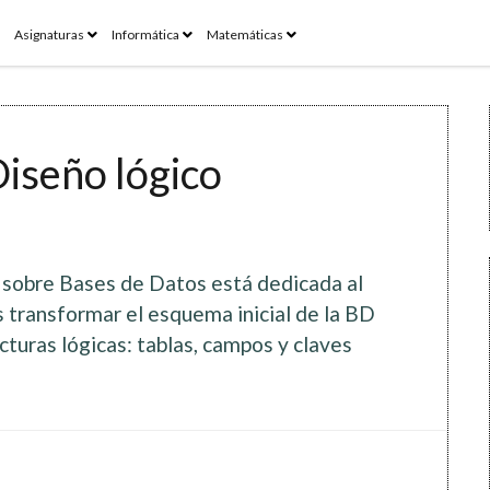
pen
open
open
open
Asignaturas
Informática
Matemáticas
enu
menu
menu
menu
Diseño lógico
s sobre Bases de Datos está dedicada al
s transformar el esquema inicial de la BD
cturas lógicas: tablas, campos y claves