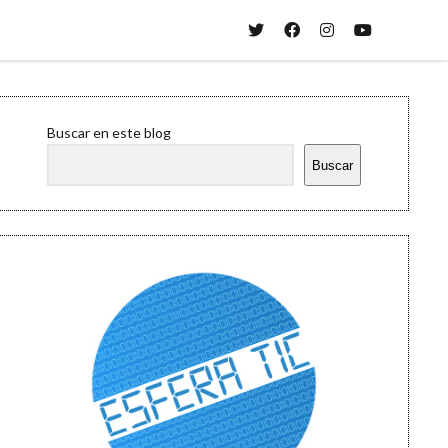
twitter
facebook
instagram
youtube
Sidebar
Buscar en este blog
Buscar