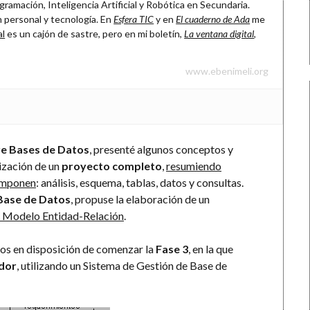
ramación, Inteligencia Artificial y Robótica en Secundaria.
 personal y tecnología. En
Esfera TIC
y en
El cuaderno de Ada
me
al
es un cajón de sastre, pero en mi boletín,
La ventana digital
,
www.ebenimeli.org
re Bases de Datos
, presenté algunos conceptos y
lización de un
proyecto completo
,
resumiendo
componen
: análisis, esquema, tablas, datos y consultas.
 Base de Datos
, propuse la elaboración de un
l Modelo Entidad-Relación
.
os en disposición de comenzar la
Fase 3
, en la que
ador
, utilizando un Sistema de Gestión de Base de