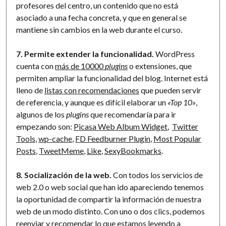
profesores del centro, un contenido que no está
asociado a una fecha concreta, y que en general se
mantiene sin cambios en la web durante el curso.
7. Permite extender la funcionalidad.
WordPress
cuenta con
más de 10000
plugins
o extensiones, que
permiten ampliar la funcionalidad del blog. Internet está
lleno de
listas con recomendaciones
que pueden servir
de referencia, y aunque es difícil elaborar un
«Top 10»
,
algunos de los
plugins
que recomendaría para ir
empezando son:
Picasa Web Album Widget
,
Twitter
Tools
,
wp-cache
,
FD Feedburner Plugin
,
Most Popular
Posts
,
TweetMeme
,
Like
,
SexyBookmarks
.
8. Socialización de la web.
Con todos los servicios de
web 2.0 o web social que han ido apareciendo tenemos
la oportunidad de compartir la información de nuestra
web de un modo distinto. Con uno o dos clics, podemos
reenviar y recomendar lo que estamos leyendo a