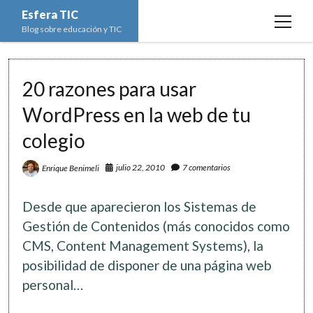
Esfera TIC
open
Blog sobre educación y TIC
menu
Inicio
20 razones para usar
Educación y TIC
open
menu
WordPress en la web de tu
Asignaturas
Actualidad
open
menu
colegio
Escuela de padres
Informática
Ciencias Naturales
open
menu
Espacios
Ed. Plástica y Visual
julio 22, 2010
7 comentarios
Enrique Benimeli
Matemáticas
Imagen digital
open
menu
Formación
Geografía e Historia
Ofimática
Estadística
open
twitter
facebook
instagram
youtube
Desde que aparecieron los Sistemas de
menu
Innovación
Historia del Arte
Programación
Geometría
Bases de datos
Gestión de Contenidos (más conocidos como
Lectura
CMS, Content Management Systems), la
Lengua
Redes de ordenadores
Hoja de cálculo
posibilidad de disponer de una página web
Música
Redes sociales
personal…
Sistemas Operativos