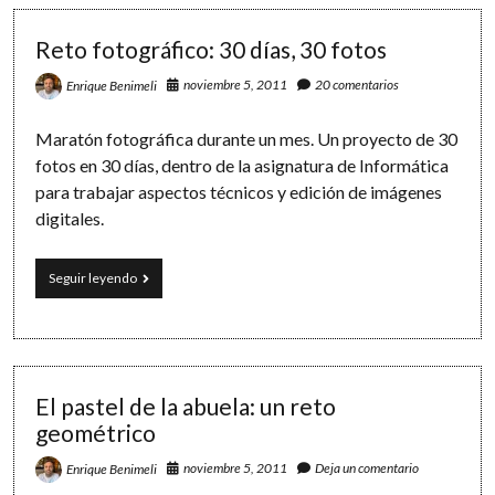
los
Premios
Reto fotográfico: 30 días, 30 fotos
20Blogs
noviembre 5, 2011
20 comentarios
Enrique Benimeli
Maratón fotográfica durante un mes. Un proyecto de 30
fotos en 30 días, dentro de la asignatura de Informática
para trabajar aspectos técnicos y edición de imágenes
digitales.
Reto
Seguir leyendo
fotográfico:
30
días,
30
fotos
El pastel de la abuela: un reto
geométrico
noviembre 5, 2011
Deja un comentario
Enrique Benimeli