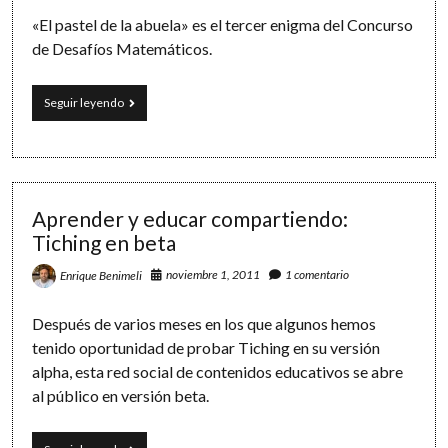
«El pastel de la abuela» es el tercer enigma del Concurso
de Desafíos Matemáticos.
El
Seguir leyendo
pastel
de
la
abuela:
un
reto
Aprender y educar compartiendo:
geométrico
Tiching en beta
noviembre 1, 2011
1 comentario
Enrique Benimeli
Después de varios meses en los que algunos hemos
tenido oportunidad de probar Tiching en su versión
alpha, esta red social de contenidos educativos se abre
al público en versión beta.