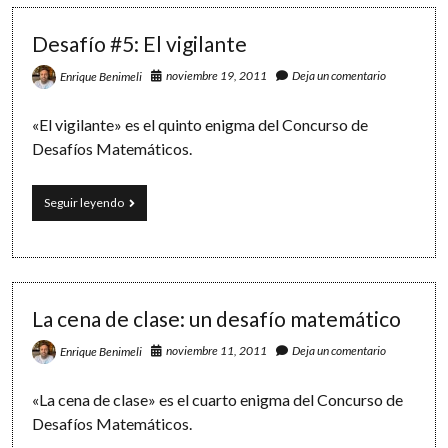
Software
Take
That
Desafío #5: El vigilante
noviembre 19, 2011
Deja un comentario
Enrique Benimeli
«El vigilante» es el quinto enigma del Concurso de
Desafíos Matemáticos.
Desafío
Seguir leyendo
#5:
El
vigilante
La cena de clase: un desafío matemático
noviembre 11, 2011
Deja un comentario
Enrique Benimeli
«La cena de clase» es el cuarto enigma del Concurso de
Desafíos Matemáticos.