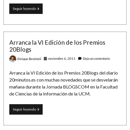
La
Seguir leyendo
cena
de
clase:
un
desafío
matemático
Arranca la VI Edición de los Premios
20Blogs
noviembre 6, 2011
Deja un comentario
Enrique Benimeli
Arranca la VI Edición de los Premios 20Blogs del diario
20minutos.es con muchas novedades que se desvelarán
mañana durante la Jornada BLOGSCOM en la Facultad
de Ciencias de la Información de la UCM.
Arranca
Seguir leyendo
la
VI
Edición
de