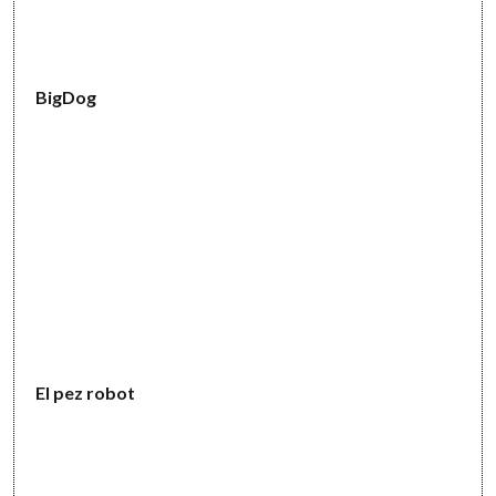
BigDog
El pez robot