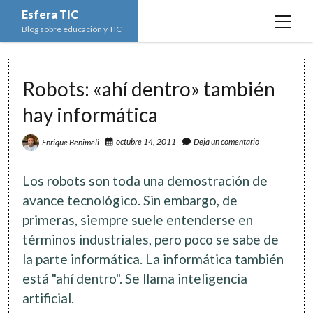
Esfera TIC
open
Blog sobre educación y TIC
menu
Inicio
Robots: «ahí dentro» también
Educación y TIC
open
menu
hay informática
Asignaturas
Actualidad
open
menu
Escuela de padres
octubre 14, 2011
Deja un comentario
Enrique Benimeli
Informática
Ciencias Naturales
open
menu
Espacios
Ed. Plástica y Visual
Matemáticas
Imagen digital
open
Los robots son toda una demostración de
menu
Formación
Geografía e Historia
Ofimática
Estadística
open
avance tecnológico. Sin embargo, de
twitter
facebook
instagram
youtube
menu
primeras, siempre suele entenderse en
Innovación
Historia del Arte
Programación
Geometría
Bases de datos
términos industriales, pero poco se sabe de
Lectura
Lengua
Redes de ordenadores
Hoja de cálculo
la parte informática. La informática también
Música
Redes sociales
está "ahí dentro". Se llama inteligencia
Sistemas Operativos
artificial.