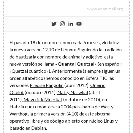
www.ebenimeli.org
El pasado 18 de octubre, como cada 6 meses, vio la luz
la nueva versión 12.10 de
Ubuntu
. Siguiendo la tradición
de bautizarla con nombre de animal y adjetivo, esta
nueva versión se llama
«Quantal Quetzal»
(en español:
«Quetzal cuántico»). Anteriormente (siempre siguen un
orden alfabético) hemos conocido en Esfera TIC las
versiones
Precise Pangolin
(abril 2012),
Oneiric
Ocelot
(octubre 2011),
Natty Narwhal
(abril
2011),
Maverick Meerkat
(octubre de 2010), etc.
Habría que remontarse a 2004 para habla de Warty
Warthog, la primera versión (4.10) de
este sistema
operativo libre y de código abierto con núcleo Linux y
basado en Debian
.