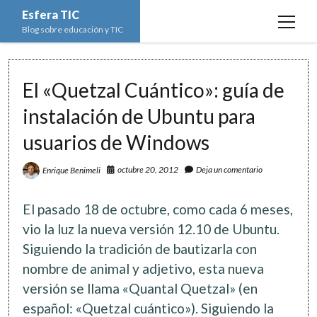
Esfera TIC
open
Blog sobre educación y TIC
menu
Inicio
El «Quetzal Cuántico»: guía de
Educación y TIC
open
menu
instalación de Ubuntu para
Asignaturas
Actualidad
open
menu
usuarios de Windows
Escuela de padres
Informática
Ciencias Naturales
open
menu
Espacios
Ed. Plástica y Visual
octubre 20, 2012
Deja un comentario
Enrique Benimeli
Matemáticas
Imagen digital
open
menu
Formación
Geografía e Historia
Ofimática
Estadística
open
twitter
facebook
instagram
youtube
El pasado 18 de octubre, como cada 6 meses,
menu
Innovación
Historia del Arte
Programación
Geometría
Bases de datos
vio la luz la nueva versión 12.10 de Ubuntu.
Lectura
Siguiendo la tradición de bautizarla con
Lengua
Redes de ordenadores
Hoja de cálculo
nombre de animal y adjetivo, esta nueva
Música
Redes sociales
versión se llama «Quantal Quetzal» (en
Sistemas Operativos
español: «Quetzal cuántico»). Siguiendo la