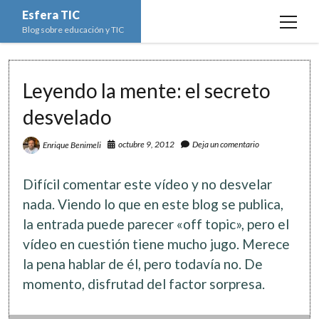
Esfera TIC
open
Blog sobre educación y TIC
menu
Inicio
Leyendo la mente: el secreto
Educación y TIC
open
menu
desvelado
Asignaturas
Actualidad
open
menu
Escuela de padres
octubre 9, 2012
Deja un comentario
Enrique Benimeli
Informática
Ciencias Naturales
open
menu
Espacios
Ed. Plástica y Visual
Matemáticas
Imagen digital
open
Difícil comentar este vídeo y no desvelar
menu
Formación
Geografía e Historia
Ofimática
Estadística
open
nada. Viendo lo que en este blog se publica,
twitter
facebook
instagram
youtube
menu
la entrada puede parecer «off topic», pero el
Innovación
Historia del Arte
Programación
Geometría
Bases de datos
vídeo en cuestión tiene mucho jugo. Merece
Lectura
Lengua
Redes de ordenadores
Hoja de cálculo
la pena hablar de él, pero todavía no. De
Música
Redes sociales
momento, disfrutad del factor sorpresa.
Sistemas Operativos