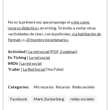
No es la primera vez que propongo el
«cine como
recurso didáctico»
en el blog. Te invito a visitar otras
«actividades de cine», con la películas:
«La habitación de
Fermat»
o
«El hombre bicentenario»
.
Actividad
|
La red social (PDF, 2 páginas)
En Tiching
|
La red social
IMDb
|
La red social
Trailer
|
La Red Social
(YouTube)
Categories:
Mis recursos
Recursos
Redes sociales
Facebook
Mark Zuckerberg
redes sociales