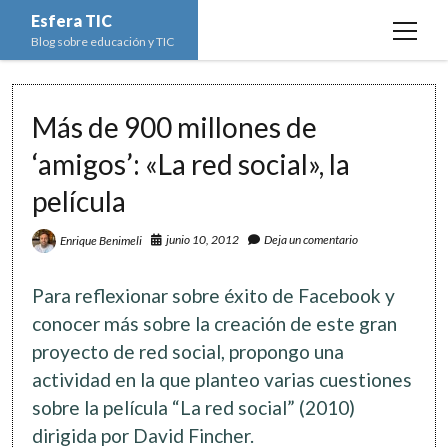
Esfera TIC
open
Blog sobre educación y TIC
menu
Inicio
Más de 900 millones de
Educación y TIC
open
menu
‘amigos’: «La red social», la
Asignaturas
Actualidad
open
menu
película
Escuela de padres
Informática
Ciencias Naturales
open
menu
Espacios
Ed. Plástica y Visual
junio 10, 2012
Deja un comentario
Enrique Benimeli
Matemáticas
Imagen digital
open
menu
Formación
Geografía e Historia
Ofimática
Estadística
open
twitter
facebook
instagram
youtube
Para reflexionar sobre éxito de Facebook y
menu
Innovación
Historia del Arte
Programación
Geometría
Bases de datos
conocer más sobre la creación de este gran
Lectura
proyecto de red social, propongo una
Lengua
Redes de ordenadores
Hoja de cálculo
actividad en la que planteo varias cuestiones
Música
Redes sociales
sobre la película “La red social” (2010)
Sistemas Operativos
dirigida por David Fincher.