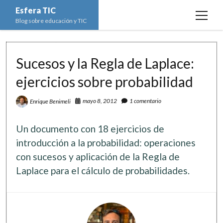
Esfera TIC
open
Blog sobre educación y TIC
menu
Inicio
Sucesos y la Regla de Laplace:
Educación y TIC
open
menu
ejercicios sobre probabilidad
Asignaturas
Actualidad
open
menu
Escuela de padres
mayo 8, 2012
1 comentario
Enrique Benimeli
Informática
Ciencias Naturales
open
menu
Espacios
Ed. Plástica y Visual
Matemáticas
Imagen digital
open
Un documento con 18 ejercicios de
menu
Formación
Geografía e Historia
Ofimática
Estadística
open
introducción a la probabilidad: operaciones
twitter
facebook
instagram
youtube
menu
con sucesos y aplicación de la Regla de
Innovación
Historia del Arte
Programación
Geometría
Bases de datos
Laplace para el cálculo de probabilidades.
Lectura
Lengua
Redes de ordenadores
Hoja de cálculo
Música
Redes sociales
Sistemas Operativos