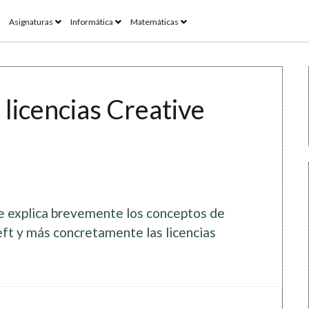
pen
open
open
open
Asignaturas
Informática
Matemáticas
enu
menu
menu
menu
 licencias Creative
 explica brevemente los conceptos de
eft y más concretamente las licencias