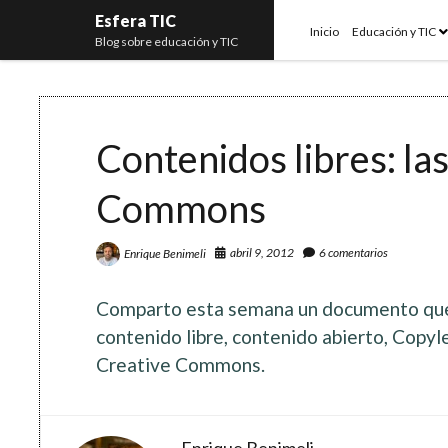
Esfera TIC
o
Inicio
Educación y TIC
Blog sobre educación y TIC
m
Contenidos libres: las
Commons
abril 9, 2012
6 comentarios
Enrique Benimeli
Comparto esta semana un documento que
contenido libre, contenido abierto, Copyl
Creative Commons.
Enrique Benimeli