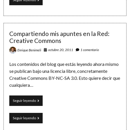
Software
libres:
las
licencias
Creative
Commons
Compartiendo mis apuntes en la Red:
Creative Commons
octubre 20, 2011
1 comentario
Enrique Benimeli
Los contenidos del blog que estás leyendo ahora mismo
se publican bajo una licencia libre, concretamente
Creative Commons BY-NC-SA 3.0. Esto quiere decir que
cualquiera…
Compartiendo
Seguir leyendo
mis
apuntes
en
Compartiendo
Seguir leyendo
la
mis
Red:
apuntes