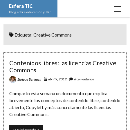
Esfera TIC
open
Blog sobre educación y TIC
menu
Inicio
Etiqueta:
Creative Commons
Educación y TIC
open
menu
Asignaturas
Actualidad
open
menu
Escuela de padres
Informática
Ciencias Naturales
open
Contenidos libres: las licencias Creative
menu
Commons
Espacios
Ed. Plástica y Visual
Matemáticas
Imagen digital
open
menu
abril 9, 2012
6 comentarios
Enrique Benimeli
Formación
Geografía e Historia
Ofimática
Estadística
open
twitter
facebook
instagram
youtube
menu
Innovación
Historia del Arte
Programación
Geometría
Bases de datos
Comparto esta semana un documento que explica
brevemente los conceptos de contenido libre, contenido
Lectura
Lengua
Redes de ordenadores
Hoja de cálculo
abierto, Copyleft y más concretamente las licencias
Música
Redes sociales
Creative Commons.
Sistemas Operativos
Contenidos
Seguir leyendo