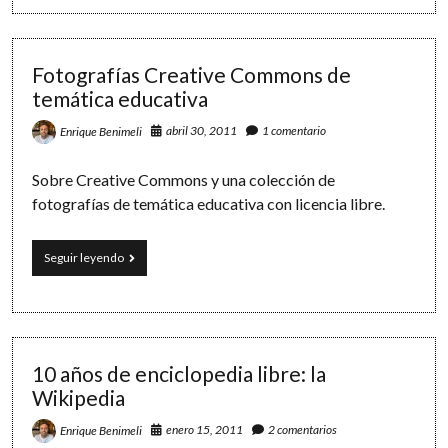
Creative
en
Commons
la
Red:
Creative
Fotografías Creative Commons de
Commons
temática educativa
abril 30, 2011
1 comentario
Enrique Benimeli
Sobre Creative Commons y una colección de
fotografías de temática educativa con licencia libre.
Fotografías
Seguir leyendo
Creative
Commons
de
temática
educativa
10 años de enciclopedia libre: la
Wikipedia
enero 15, 2011
2 comentarios
Enrique Benimeli