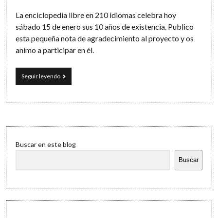
La enciclopedia libre en 210 idiomas celebra hoy
sábado 15 de enero sus 10 años de existencia. Publico
esta pequeña nota de agradecimiento al proyecto y os
animo a participar en él.
10
Seguir leyendo
años
de
enciclopedia
libre:
la
Wikipedia
Sidebar
Buscar en este blog
Buscar