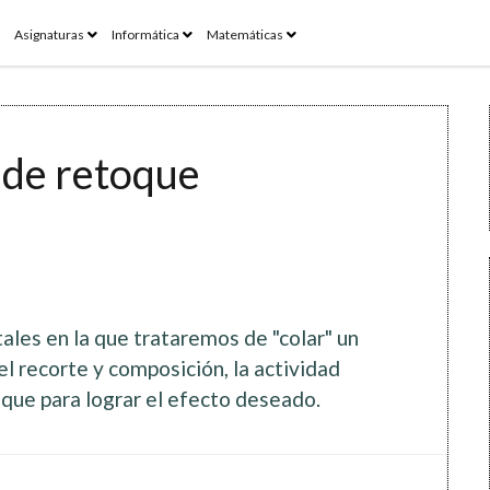
pen
open
open
open
Asignaturas
Informática
Matemáticas
enu
menu
menu
menu
o de retoque
ales en la que trataremos de "colar" un
l recorte y composición, la actividad
que para lograr el efecto deseado.