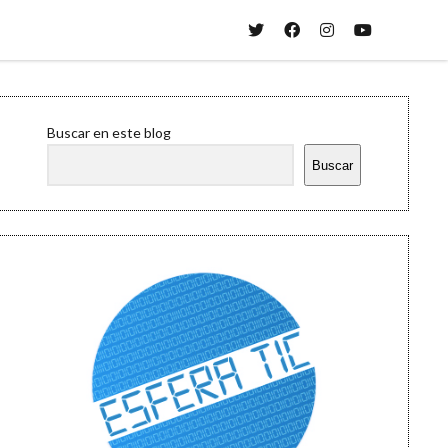
twitter
facebook
instagram
youtube
Sidebar
Buscar en este blog
Buscar