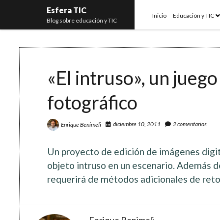
Esfera TIC
o
Inicio
Educación y TIC
Blog sobre educación y TIC
m
«El intruso», un jueg
fotográfico
diciembre 10, 2011
2 comentarios
Enrique Benimeli
Un proyecto de edición de imágenes digit
objeto intruso en un escenario. Además de
requerirá de métodos adicionales de reto
Enrique Benimeli