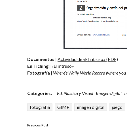
Documentos
|
Actividad de «El intruso» (PDF)
En Tiching
| «El intruso»
Fotografía
|
Where’s Wally World Record (where you 
Categories:
Ed. Plástica y Visual
Imagen digital
I
fotografía
GIMP
imagen digital
juego
Previous Post