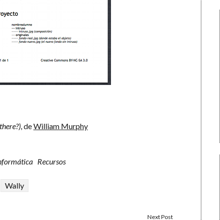
there?)
, de
William Murphy
nformática
Recursos
Wally
Next Post