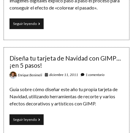
imágenes digitales explico paso a paso el proceso para
conseguir el efecto de «colorear el pasado».
Coloreando
Seguir leyendo
el
pasado…
con
GIMP
Diseña tu tarjeta de Navidad con GIMP…
¡en 5 pasos!
diciembre 11, 2011
1 comentario
Enrique Benimeli
Guía sobre cómo diseñar este año tu propia tarjeta de
Navidad, utilizando herramientas de recorte y varios
efectos decorativos y artísticos con GIMP.
Diseña
Seguir leyendo
tu
tarjeta