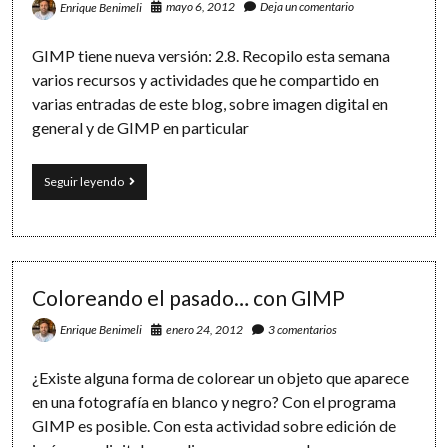
mayo 6, 2012
Deja un comentario
Enrique Benimeli
año:
únete
al
GIMP tiene nueva versión: 2.8. Recopilo esta semana
reto
varios recursos y actividades que he compartido en
#insta365
varias entradas de este blog, sobre imagen digital en
general y de GIMP en particular
Novedades
Seguir leyendo
en
GIMP
y
10
recursos
para
Coloreando el pasado… con GIMP
practicar
con
enero 24, 2012
3 comentarios
Enrique Benimeli
imágenes
digitales
¿Existe alguna forma de colorear un objeto que aparece
en una fotografía en blanco y negro? Con el programa
GIMP es posible. Con esta actividad sobre edición de