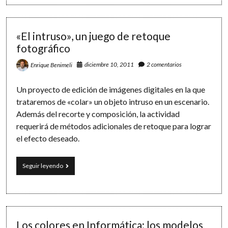
de
Navidad
con
GIMP…
«El intruso», un juego de retoque
¡en
fotográfico
5
pasos!
diciembre 10, 2011
2 comentarios
Enrique Benimeli
Un proyecto de edición de imágenes digitales en la que
trataremos de «colar» un objeto intruso en un escenario.
Además del recorte y composición, la actividad
requerirá de métodos adicionales de retoque para lograr
el efecto deseado.
«El
Seguir leyendo
intruso»,
un
juego
de
retoque
fotográfico
Los colores en Informática: los modelos