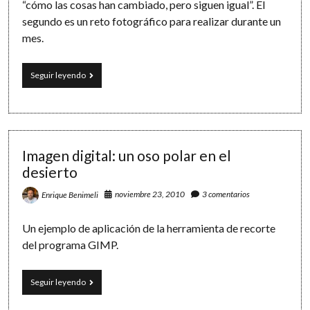
“cómo las cosas han cambiado, pero siguen igual”. El
segundo es un reto fotográfico para realizar durante un
mes.
Sobre
Seguir leyendo
viajes
en
el
tiempo
y
retos
Imagen digital: un oso polar en el
fotográficos
desierto
noviembre 23, 2010
3 comentarios
Enrique Benimeli
Un ejemplo de aplicación de la herramienta de recorte
del programa GIMP.
Imagen
Seguir leyendo
digital:
un