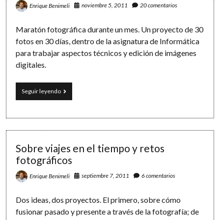
noviembre 5, 2011
20 comentarios
Enrique Benimeli
Maratón fotográfica durante un mes. Un proyecto de 30
fotos en 30 días, dentro de la asignatura de Informática
para trabajar aspectos técnicos y edición de imágenes
digitales.
Reto
Seguir leyendo
fotográfico:
30
días,
30
fotos
Sobre viajes en el tiempo y retos
fotográficos
septiembre 7, 2011
6 comentarios
Enrique Benimeli
Dos ideas, dos proyectos. El primero, sobre cómo
fusionar pasado y presente a través de la fotografía; de