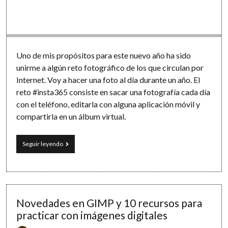
Software
Uno de mis propósitos para este nuevo año ha sido
unirme a algún reto fotográfico de los que circulan por
Internet. Voy a hacer una foto al día durante un año. El
reto #insta365 consiste en sacar una fotografía cada día
con el teléfono, editarla con alguna aplicación móvil y
compartirla en un álbum virtual.
Haz
Seguir leyendo
una
foto
al
día
con
tu
Novedades en GIMP y 10 recursos para
móvil
practicar con imágenes digitales
durante
un