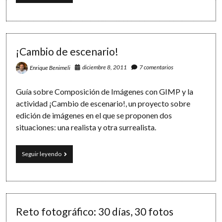
colores
en
Informática:
los
modelos
RGB
¡Cambio de escenario!
y
HSV
diciembre 8, 2011
7 comentarios
Enrique Benimeli
Guía sobre Composición de Imágenes con GIMP y la
actividad ¡Cambio de escenario!, un proyecto sobre
edición de imágenes en el que se proponen dos
situaciones: una realista y otra surrealista.
¡Cambio
Seguir leyendo
de
escenario!
Reto fotográfico: 30 días, 30 fotos