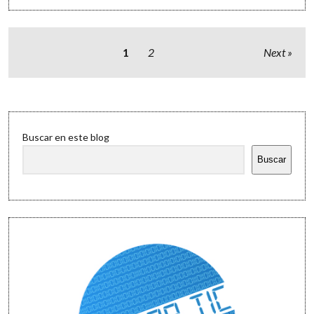
oso
polar
en
el
Paginación
1
2
Next
desierto
de
entradas
Sidebar
Buscar en este blog
Buscar