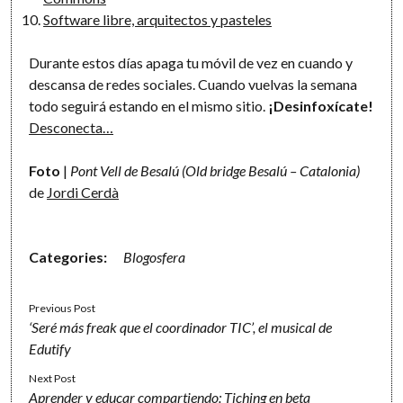
Software libre, arquitectos y pasteles
Durante estos días apaga tu móvil de vez en cuando y
descansa de redes sociales.
Cuando vuelvas la semana
todo seguirá estando en el mismo sitio.
¡Desinfoxícate!
Desconecta…
Foto
|
Pont Vell de Besalú (Old bridge Besalú – Catalonia)
de
Jordi Cerdà
Categories:
Blogosfera
Previous Post
‘Seré más freak que el coordinador TIC’, el musical de
Edutify
Next Post
Aprender y educar compartiendo: Tiching en beta