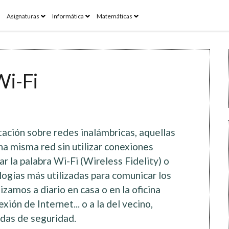
pen
open
open
open
Asignaturas
Informática
Matemáticas
enu
menu
menu
menu
Wi-Fi
ción sobre redes inalámbricas, aquellas
a misma red sin utilizar conexiones
iar la palabra Wi-Fi (Wireless Fidelity) o
ogías más utilizadas para comunicar los
zamos a diario en casa o en la oficina
ión de Internet... o a la del vecino,
das de seguridad.