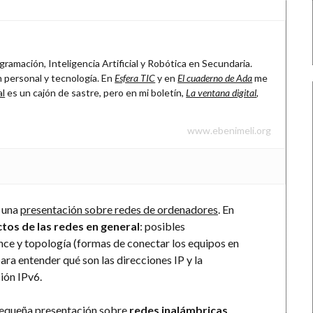
ramación, Inteligencia Artificial y Robótica en Secundaria.
 personal y tecnología. En
Esfera TIC
y en
El cuaderno de Ada
me
al
es un cajón de sastre, pero en mi boletín,
La ventana digital
,
www.ebenimeli.org
 una
presentación sobre redes de ordenadores
. En
tos de las redes en general
: posibles
nce y topología (formas de conectar los equipos en
ara entender qué son las direcciones IP y la
ión IPv6.
pequeña
presentación sobre
redes inalámbricas
,