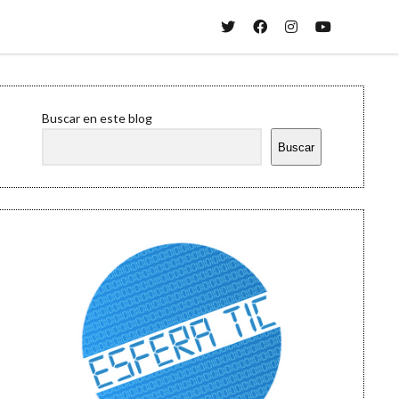
twitter
facebook
instagram
youtube
Sidebar
Buscar en este blog
Buscar