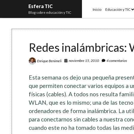
Esfera TIC
o
Inicio
Educación y TIC
Blog sobre educación y TIC
m
Redes inalámbricas: 
noviembre 15, 2010
4 comentarios
Enrique Benimeli
Esta semana os dejo una pequeña presenta
que permiten conectar varios equipos a un
físicas (cables). A todos nos resulta famil
WLAN, que es lo mismo; una de las tecnol
ordenadores de forma inalámbrica. La utili
para conectarnos sin cables a nuestra conex
cuando este no ha tomado todas las medi