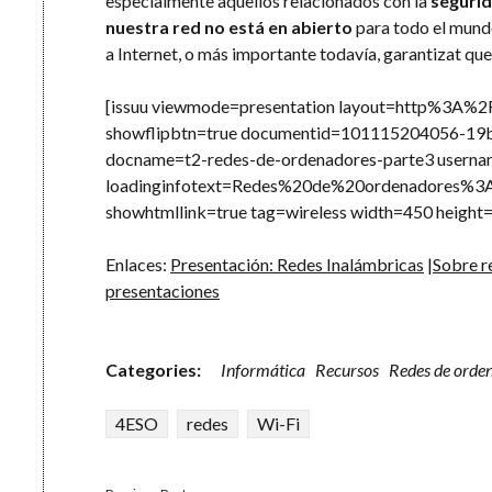
especialmente aquellos relacionados con la
seguri
nuestra red no está en abierto
para todo el mundo
a Internet, o más importante todavía, garantizat qu
[issuu viewmode=presentation layout=http%3A%
showflipbtn=true documentid=101115204056-
docname=t2-redes-de-ordenadores-parte3 userna
loadinginfotext=Redes%20de%20ordenadores%
showhtmllink=true tag=wireless width=450 height=
Enlaces:
Presentación: Redes Inalámbricas
|
Sobre r
presentaciones
Categories:
Informática
Recursos
Redes de orde
4ESO
redes
Wi-Fi