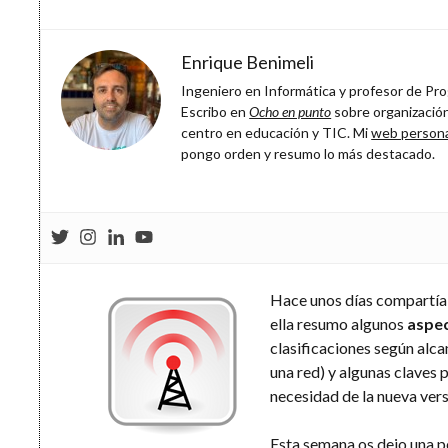
Enrique Benimeli
Ingeniero en Informática y profesor de Prog
Escribo en
Ocho en punto
sobre organización
centro en educación y TIC. Mi
web person
pongo orden y resumo lo más destacado.
Hace unos días compartía
ella resumo algunos
aspec
clasificaciones según alca
una red) y algunas claves p
necesidad de la nueva vers
Esta semana os dejo una 