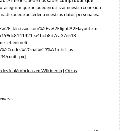
dad
. Al menos, debemos saber
comprobar que
, asegurar que no pueden utilizar nuestra conexión
e nadie puede acceder a nuestros datos personales.
2F%2Fskin.issuu.com%2Fv%2Flight%2Flayout.xml
19b199dc8141421ea4bcb8d7ea37e518
me=ebenimeli
3A%20redes%20inal%C3%A1mbricas
346 unit=px]
edes inalámbricas en Wikipedia
|
Otras
nadores