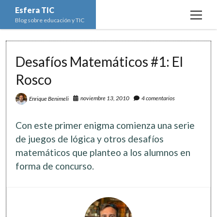
Esfera TIC
open
Blog sobre educación y TIC
menu
Inicio
Desafíos Matemáticos #1: El
Educación y TIC
open
menu
Rosco
Asignaturas
Actualidad
open
menu
Escuela de padres
noviembre 13, 2010
4 comentarios
Enrique Benimeli
Informática
Ciencias Naturales
open
menu
Espacios
Ed. Plástica y Visual
Matemáticas
Imagen digital
open
Con este primer enigma comienza una serie
menu
Formación
Geografía e Historia
Ofimática
Estadística
open
de juegos de lógica y otros desafíos
twitter
facebook
instagram
youtube
menu
matemáticos que planteo a los alumnos en
Innovación
Historia del Arte
Programación
Geometría
Bases de datos
forma de concurso.
Lectura
Lengua
Redes de ordenadores
Hoja de cálculo
Música
Redes sociales
Sistemas Operativos