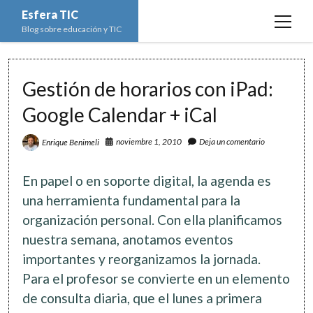
Esfera TIC
open
Blog sobre educación y TIC
menu
Inicio
Gestión de horarios con iPad:
Educación y TIC
open
menu
Google Calendar + iCal
Asignaturas
Actualidad
open
menu
Escuela de padres
noviembre 1, 2010
Deja un comentario
Enrique Benimeli
Informática
Ciencias Naturales
open
menu
Espacios
Ed. Plástica y Visual
Matemáticas
Imagen digital
open
En papel o en soporte digital, la agenda es
menu
Formación
Geografía e Historia
Ofimática
Estadística
open
una herramienta fundamental para la
twitter
facebook
instagram
youtube
menu
organización personal. Con ella planificamos
Innovación
Historia del Arte
Programación
Geometría
Bases de datos
nuestra semana, anotamos eventos
Lectura
Lengua
Redes de ordenadores
Hoja de cálculo
importantes y reorganizamos la jornada.
Música
Redes sociales
Para el profesor se convierte en un elemento
Sistemas Operativos
de consulta diaria, que el lunes a primera