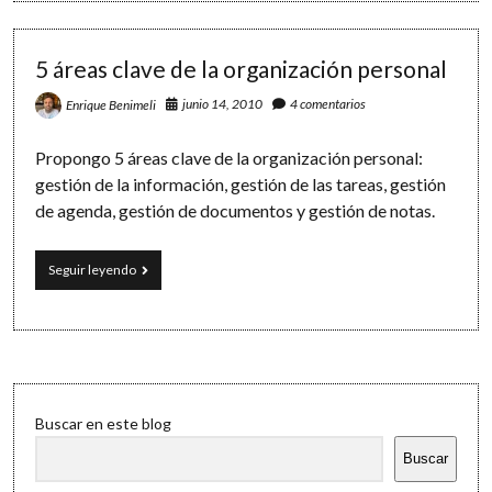
5 áreas clave de la organización personal
junio 14, 2010
4 comentarios
Enrique Benimeli
Propongo 5 áreas clave de la organización personal:
gestión de la información, gestión de las tareas, gestión
de agenda, gestión de documentos y gestión de notas.
5
Seguir leyendo
áreas
clave
de
la
organización
personal
Sidebar
Buscar en este blog
Buscar