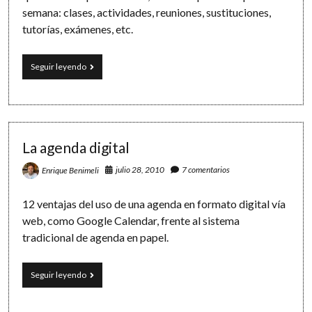
Software
semana: clases, actividades, reuniones, sustituciones,
tutorías, exámenes, etc.
Gestión
Seguir leyendo
de
horarios
con
iPad:
Google
Calendar
La agenda digital
+
iCal
julio 28, 2010
7 comentarios
Enrique Benimeli
12 ventajas del uso de una agenda en formato digital vía
web, como Google Calendar, frente al sistema
tradicional de agenda en papel.
La
Seguir leyendo
agenda
digital