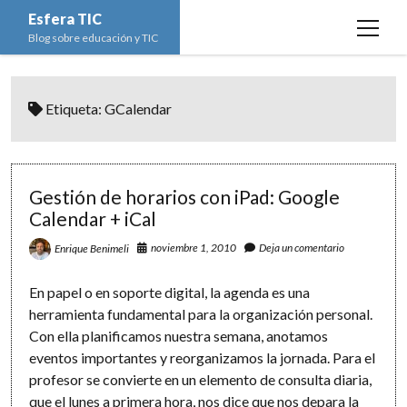
Esfera TIC
open
Blog sobre educación y TIC
menu
Inicio
Etiqueta:
GCalendar
Educación y TIC
open
menu
Asignaturas
Actualidad
open
menu
Escuela de padres
Informática
Ciencias Naturales
open
Gestión de horarios con iPad: Google
menu
Calendar + iCal
Espacios
Ed. Plástica y Visual
Matemáticas
Imagen digital
open
menu
noviembre 1, 2010
Deja un comentario
Enrique Benimeli
Formación
Geografía e Historia
Ofimática
Estadística
open
twitter
facebook
instagram
youtube
menu
Innovación
Historia del Arte
Programación
Geometría
Bases de datos
En papel o en soporte digital, la agenda es una
herramienta fundamental para la organización personal.
Lectura
Lengua
Redes de ordenadores
Hoja de cálculo
Con ella planificamos nuestra semana, anotamos
Música
Redes sociales
eventos importantes y reorganizamos la jornada. Para el
profesor se convierte en un elemento de consulta diaria,
Sistemas Operativos
que el lunes a primera hora, nos dice que nos depara la